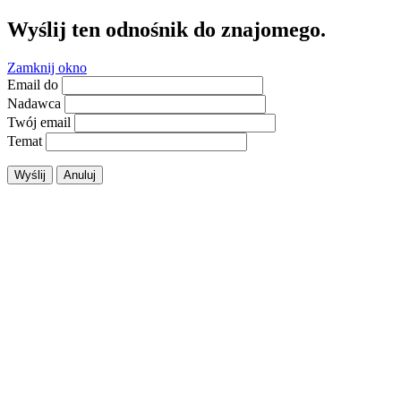
Wyślij ten odnośnik do znajomego.
Zamknij okno
Email do
Nadawca
Twój email
Temat
Wyślij
Anuluj