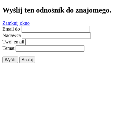
Wyślij ten odnośnik do znajomego.
Zamknij okno
Email do
Nadawca
Twój email
Temat
Wyślij
Anuluj