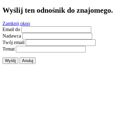
Wyślij ten odnośnik do znajomego.
Zamknij okno
Email do
Nadawca
Twój email
Temat
Wyślij
Anuluj