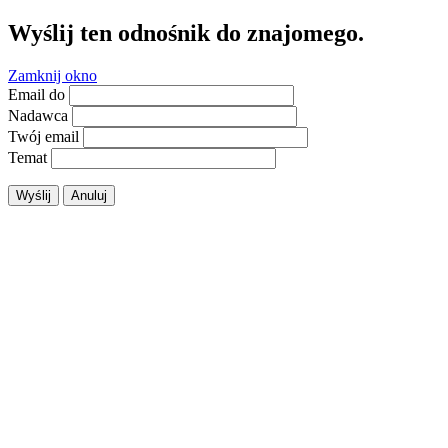
Wyślij ten odnośnik do znajomego.
Zamknij okno
Email do
Nadawca
Twój email
Temat
Wyślij
Anuluj