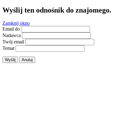
Wyślij ten odnośnik do znajomego.
Zamknij okno
Email do
Nadawca
Twój email
Temat
Wyślij
Anuluj