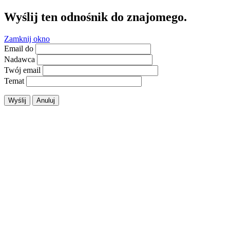
Wyślij ten odnośnik do znajomego.
Zamknij okno
Email do
Nadawca
Twój email
Temat
Wyślij
Anuluj