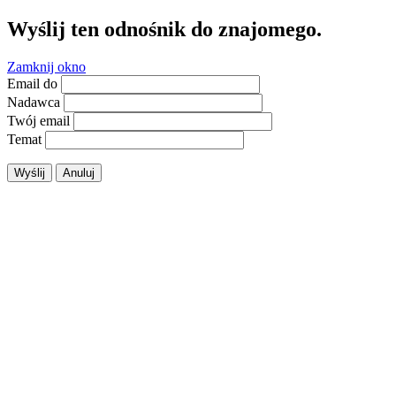
Wyślij ten odnośnik do znajomego.
Zamknij okno
Email do
Nadawca
Twój email
Temat
Wyślij
Anuluj