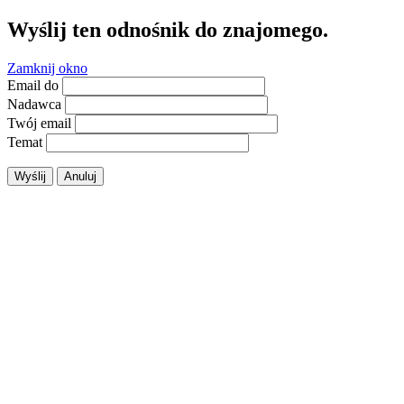
Wyślij ten odnośnik do znajomego.
Zamknij okno
Email do
Nadawca
Twój email
Temat
Wyślij
Anuluj