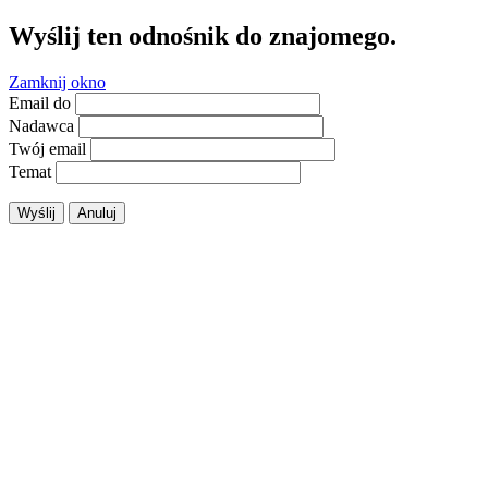
Wyślij ten odnośnik do znajomego.
Zamknij okno
Email do
Nadawca
Twój email
Temat
Wyślij
Anuluj