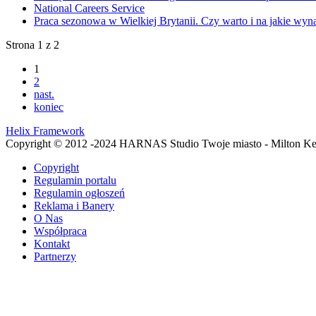
National Careers Service
Praca sezonowa w Wielkiej Brytanii. Czy warto i na jakie wyn
Strona 1 z 2
1
2
nast.
koniec
Helix Framework
Copyright © 2012 -2024 HARNAS Studio Twoje miasto - Milton K
Copyright
Regulamin portalu
Regulamin ogłoszeń
Reklama i Banery
O Nas
Współpraca
Kontakt
Partnerzy