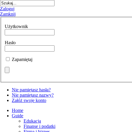
Zaloguj
Zamknij
Użytkownik
Hasło
Zapamiętaj
Nie pamiętasz hasła?
Nie pamiętasz nazwy?
Załóż swoje konto
Home
Guide
Edukacja
Finanse i podatki
Firma i biznes