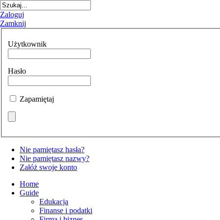
Zaloguj
Zamknij
Użytkownik
Hasło
Zapamiętaj
Nie pamiętasz hasła?
Nie pamiętasz nazwy?
Załóż swoje konto
Home
Guide
Edukacja
Finanse i podatki
Firma i biznes