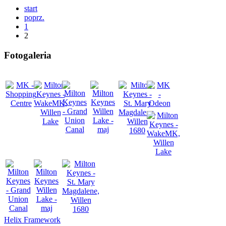
start
poprz.
1
2
Fotogaleria
Helix Framework