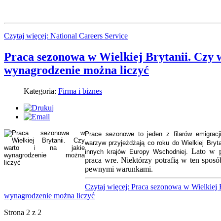
Czytaj więcej: National Careers Service
Praca sezonowa w Wielkiej Brytanii. Czy w
wynagrodzenie można liczyć
Kategoria:
Firma i biznes
Prace sezonowe to jeden z filarów emigracj
warzyw przyjeżdżają co roku do Wielkiej Bryta
Lato w pe
innych krajów Europy Wschodniej.
praca wre. Niektórzy potrafią w ten sposó
pewnymi warunkami.
Czytaj więcej: Praca sezonowa w Wielkiej B
wynagrodzenie można liczyć
Strona 2 z 2