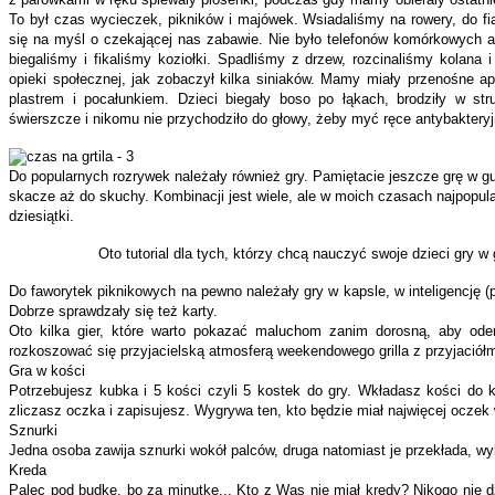
To był czas wycieczek, pikników i majówek. Wsiadaliśmy na rowery, do fi
się na myśl o czekającej nas zabawie. Nie było telefonów komórkowych an
biegaliśmy i fikaliśmy koziołki. Spadliśmy z drzew, rozcinaliśmy kolana 
opieki społecznej, jak zobaczył kilka siniaków. Mamy miały przenośne apt
plastrem i pocałunkiem. Dzieci biegały boso po łąkach, brodziły w stru
świerszcze i nikomu nie przychodziło do głowy, żeby myć ręce antybaktery
Do popularnych rozrywek należały również gry. Pamiętacie jeszcze grę w 
skacze aż do skuchy. Kombinacji jest wiele, ale w moich czasach najpopula
dziesiątki.
Oto tutorial dla tych, którzy chcą nauczyć swoje dzieci gr
Do faworytek piknikowych na pewno należały gry w kapsle, w inteligencję (p
Dobrze sprawdzały się też karty.
Oto kilka gier, które warto pokazać maluchom zanim dorosną, aby oder
rozkoszować się przyjacielską atmosferą weekendowego grilla z przyjaciółm
Gra w kości
Potrzebujesz kubka i 5 kości czyli 5 kostek do gry. Wkładasz kości do 
zliczasz oczka i zapisujesz. Wygrywa ten, kto będzie miał najwięcej ocz
Sznurki
Jedna osoba zawija sznurki wokół palców, druga natomiast je przekłada, wy
Kreda
Palec pod budkę, bo za minutkę... Kto z Was nie miał kredy? Nikogo nie d