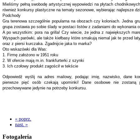
Mieliśmy pełną swobodę artystycznej wypowiedzi na płytach chodnikowych
również konkursy plastyczne na tematy sezonowe, wybierając najlepsze dzi
Podchody
Gra terenowa szczególnie popularna na obozach czy koloniach. Jedna grup
grupa zostawia po sobie ślady w postaci listów z zadaniami do wykonania o
A po wszystkim: pora na grilla! Czy wiecie, że jedna z największych mare
Wyspach parówki, ale także kiełbasy które smakują niemal jak te przed lat
oraz z piersi kurczaka. Zgadnijcie jaka to marka?
Oto wskazówki dla Was:
1. Firmę założono w 1951 roku
2. W ofercie mają m.in. frankfurterki z szynki
3. Ich czołowy produkt zagościł w tekście
Odpowiedź wyślij na adres mailowy, podając imię, nazwisko, dane k
pierwsze pięć osób czekają upominki! Dane osobowe nie zostaną 
przechowywane jedynie na potrzeby konkursu.
« poprz.
nast. »
Fotogaleria