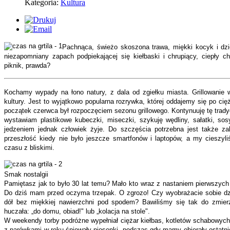
Kategoria:
Kultura
Pachnąca, świeżo skoszona trawa, miękki kocyk i dzi
niezapomniany zapach podpiekającej się kiełbaski i chrupiący, ciepły c
piknik, prawda?
Kochamy wypady na łono natury, z dala od zgiełku miasta. Grillowanie w
kultury. Jest to wyjątkowo popularna rozrywka, której oddajemy się po ci
początek czerwca był rozpoczęciem sezonu grillowego. Kontynuuję tę tradycję
wystawiam plastikowe kubeczki, miseczki, szykuję wędliny, sałatki, so
jedzeniem jednak człowiek żyje. Do szczęścia potrzebna jest także 
przeszłość kiedy nie było jeszcze smartfonów i laptopów, a my cieszy
czasu z bliskimi.
Smak nostalgii
Pamiętasz jak to było 30 lat temu? Mało kto wraz z nastaniem pierwszyc
Do dziś mam przed oczyma trzepak. O zgrozo! Czy wyobrażacie sobie dzis
dół bez miękkiej nawierzchni pod spodem? Bawiliśmy się tak do zmi
huczała: „do domu, obiad!" lub „kolacja na stole".
W weekendy torby podróżne wypełniał ciężar kiełbas, kotletów schabowych,
z parówkami w ręku śpiewały piosenki, podczas gdy mamy obierały ostatnie