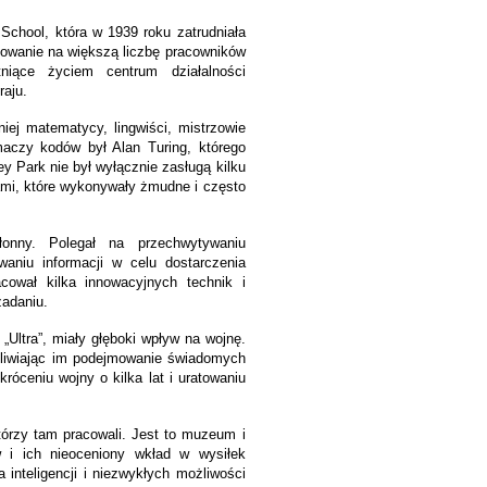
chool, która w 1939 roku zatrudniała
bowanie na większą liczbę pracowników
niące życiem centrum działalności
raju.
iej matematycy, lingwiści, mistrzowie
aczy kodów był Alan Turing, którego
 Park nie był wyłącznie zasługą kilku
tami, które wykonywały żmudne i często
łonny. Polegał na przechwytywaniu
aniu informacji w celu dostarczenia
cował kilka innowacyjnych technik i
adaniu.
Ultra”, miały głęboki wpływ na wojnę.
żliwiając im podejmowanie świadomych
róceniu wojny o kilka lat i uratowaniu
tórzy tam pracowali. Jest to muzeum i
w i ich nieoceniony wkład w wysiłek
inteligencji i niezwykłych możliwości