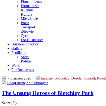
Firma i biznes
Formalności
Kuchnia
Kultura
Mieszkanie
Praca
Transport
Zdrowie
Życie
For Businesses
Business directory
Gallery
Feuilleton
Świat
Polska
Work
For Businesses
7 Sierpień 2026
Imieniny obchodzą:
Dorota, Konrad, Kajet
Dodaj stronę do ulubionych
The Unsung Heroes of Bletchley Park
Szczegóły