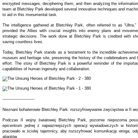
encrypted messages, deciphering them, and then analyzing the information t
team at Bletchley Park developed several innovative techniques and mach
to aid in this monumental task.
The intelligence gathered at Bletchley Park, often referred to as “Ultra,
provided the Allies with crucial insights into enemy plans and movem
strategic decisions. The work done at Bletchley Park is credited with sh
saving countless lives.
Today, Bletchley Park stands as a testament to the incredible achievemen
museum and heritage site, preserving the history of the codebreakers and th
effort. The story of Bletchley Park is a powerful reminder of the importa
capabilities of human ingenuity and collaboration.
--------------------------
Nieznani bohaterowie Bletchley Park: rozszyfrowywanie zwycięstwa w II wo
Podczas II wojny światowej Bletchley Park, pozornie niepozorna posi
epicentrum jednej z najważniejszych operacji wywiadowczych w histor
pracowało w ścisłej tajemnicy, aby rozszyfrować komunikację wroga, od
aliantów.