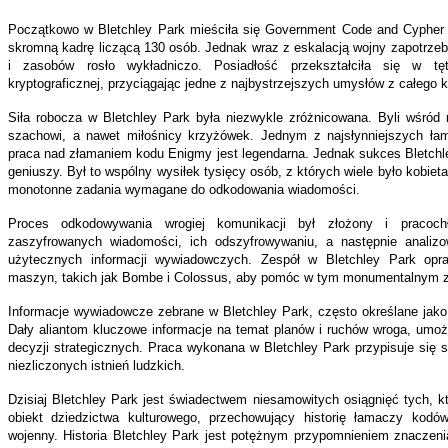
Początkowo w Bletchley Park mieściła się Government Code and Cypher S
skromną kadrę liczącą 130 osób. Jednak wraz z eskalacją wojny zapotrze
i zasobów rosło wykładniczo. Posiadłość przekształciła się w tęt
kryptograficznej, przyciągając jedne z najbystrzejszych umysłów z całego k
Siła robocza w Bletchley Park była niezwykle zróżnicowana. Byli wśród n
szachowi, a nawet miłośnicy krzyżówek. Jednym z najsłynniejszych łam
praca nad złamaniem kodu Enigmy jest legendarna. Jednak sukces Bletchley
geniuszy. Był to wspólny wysiłek tysięcy osób, z których wiele było kobie
monotonne zadania wymagane do odkodowania wiadomości.
Proces odkodowywania wrogiej komunikacji był złożony i pracoch
zaszyfrowanych wiadomości, ich odszyfrowywaniu, a następnie analizow
użytecznych informacji wywiadowczych. Zespół w Bletchley Park opra
maszyn, takich jak Bombe i Colossus, aby pomóc w tym monumentalnym z
Informacje wywiadowcze zebrane w Bletchley Park, często określane jako „
Dały aliantom kluczowe informacje na temat planów i ruchów wroga, umo
decyzji strategicznych. Praca wykonana w Bletchley Park przypisuje się sk
niezliczonych istnień ludzkich.
Dzisiaj Bletchley Park jest świadectwem niesamowitych osiągnięć tych, k
obiekt dziedzictwa kulturowego, przechowujący historię łamaczy kodó
wojenny. Historia Bletchley Park jest potężnym przypomnieniem znaczenia 