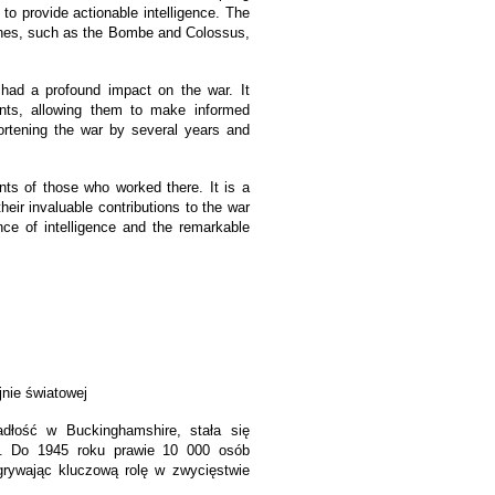
o provide actionable intelligence. The
ines, such as the Bombe and Colossus,
” had a profound impact on the war. It
ents, allowing them to make informed
ortening the war by several years and
ts of those who worked there. It is a
eir invaluable contributions to the war
nce of intelligence and the remarkable
jnie światowej
adłość w Buckinghamshire, stała się
ii. Do 1945 roku prawie 10 000 osób
grywając kluczową rolę w zwycięstwie