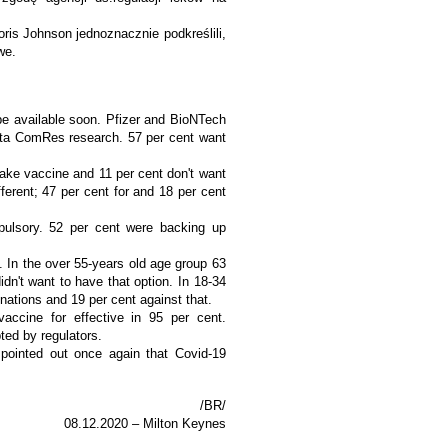
ris Johnson jednoznacznie podkreślili,
we.
 be available soon. Pfizer and BioNTech
anta ComRes research. 57 per cent want
take vaccine and 11 per cent don't want
ferent; 47 per cent for and 18 per cent
pulsory. 52 per cent were backing up
 In the over 55-years old age group 63
dn't want to have that option. In 18-34
inations and 19 per cent against that.
ccine for effective in 95 per cent.
ted by regulators.
pointed out once again that Covid-19
/BR/
08.12.2020 – Milton Keynes