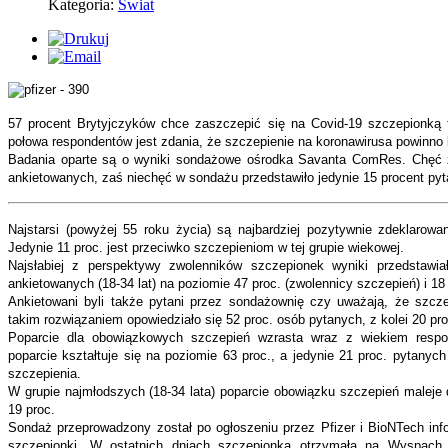
Kategoria:
Świat
57 procent Brytyjczyków chce zaszczepić się na Covid-19 szczepionką 
połowa respondentów jest zdania, że szczepienie na koronawirusa powinno
Badania oparte są o wyniki sondażowe ośrodka Savanta ComRes. Chęć za
ankietowanych, zaś niechęć w sondażu przedstawiło jedynie 15 procent py
Najstarsi (powyżej 55 roku życia) są najbardziej pozytywnie zdeklarowa
Jedynie 11 proc. jest przeciwko szczepieniom w tej grupie wiekowej.
Najsłabiej z perspektywy zwolenników szczepionek wyniki przedstawia
ankietowanych (18-34 lat) na poziomie 47 proc. (zwolennicy szczepień) i 18 
Ankietowani byli także pytani przez sondażownię czy uważają, że szcz
takim rozwiązaniem opowiedziało się 52 proc. osób pytanych, z kolei 20 pro
Poparcie dla obowiązkowych szczepień wzrasta wraz z wiekiem resp
poparcie kształtuje się na poziomie 63 proc., a jedynie 21 proc. pytanych
szczepienia.
W grupie najmłodszych (18-34 lata) poparcie obowiązku szczepień maleje 
19 proc.
Sondaż przeprowadzony został po ogłoszeniu przez Pfizer i BioNTech inf
szczepionki. W ostatnich dniach szczepionka otrzymała na Wyspach z