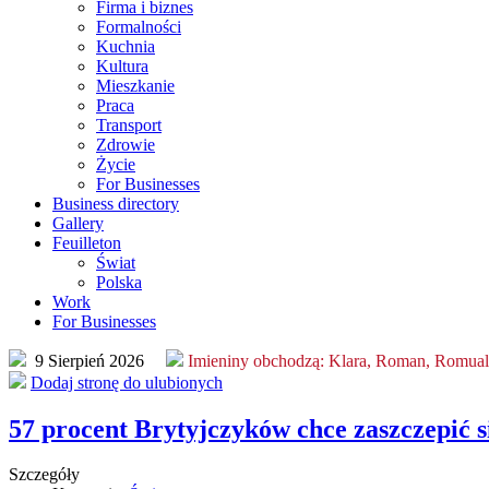
Firma i biznes
Formalności
Kuchnia
Kultura
Mieszkanie
Praca
Transport
Zdrowie
Życie
For Businesses
Business directory
Gallery
Feuilleton
Świat
Polska
Work
For Businesses
9 Sierpień 2026
Imieniny obchodzą:
Klara, Roman, Romua
Dodaj stronę do ulubionych
57 procent Brytyjczyków chce zaszczepić s
Szczegóły