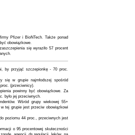
firmy Pfizer i BioNTech. Także ponad
 być obowiązkowe.
szczepienia się wyraziło 57 procent
tanych.
ni, by przyjąć szczepionkę - 70 proc.
ły się w grupie najmłodszej spośród
proc. (przeciwnicy).
epienia powinny być obowiązkowe. Za
c. było jej przeciwnych.
ondentów. Wśród grupy wiekowej 55+
 w tej grupie jest przeciw obowiązkowi
do poziomu 44 proc., przeciwnych jest
ormacji o 95 procentowej skuteczności
godę agencji ds.regulacji leków na