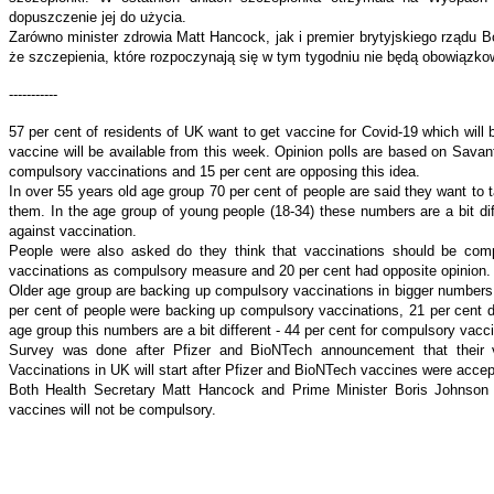
dopuszczenie jej do użycia.
Zarówno minister zdrowia Matt Hancock, jak i premier brytyjskiego rządu Bo
że szczepienia, które rozpoczynają się w tym tygodniu nie będą obowiązko
-----------
57 per cent of residents of UK want to get vaccine for Covid-19 which will
vaccine will be available from this week. Opinion polls are based on Sav
compulsory vaccinations and 15 per cent are opposing this idea.
In over 55 years old age group 70 per cent of people are said they want to 
them. In the age group of young people (18-34) these numbers are a bit dif
against vaccination.
People were also asked do they think that vaccinations should be com
vaccinations as compulsory measure and 20 per cent had opposite opinion.
Older age group are backing up compulsory vaccinations in bigger numbers.
per cent of people were backing up compulsory vaccinations, 21 per cent di
age group this numbers are a bit different - 44 per cent for compulsory vacc
Survey was done after Pfizer and BioNTech announcement that their va
Vaccinations in UK will start after Pfizer and BioNTech vaccines were accep
Both Health Secretary Matt Hancock and Prime Minister Boris Johnson 
vaccines will not be compulsory.