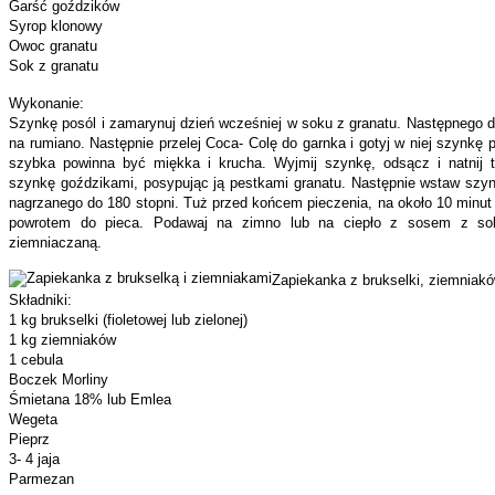
Garść goździków
Syrop klonowy
Owoc granatu
Sok z granatu
Wykonanie:
Szynkę posól i zamarynuj dzień wcześniej w soku z granatu. Następnego d
na rumiano. Następnie przelej Coca- Colę do garnka i gotyj w niej szynkę 
szybka powinna być miękka i krucha. Wyjmij szynkę, odsącz i natnij t
szynkę goździkami, posypując ją pestkami granatu. Następnie wstaw szyn
nagrzanego do 180 stopni. Tuż przed końcem pieczenia, na około 10 minut 
powrotem do pieca. Podawaj na zimno lub na ciepło z sosem z s
ziemniaczaną.
Zapiekanka z brukselki, ziemniak
Składniki:
1 kg brukselki (fioletowej lub zielonej)
1 kg ziemniaków
1 cebula
Boczek Morliny
Śmietana 18% lub Emlea
Wegeta
Pieprz
3- 4 jaja
Parmezan