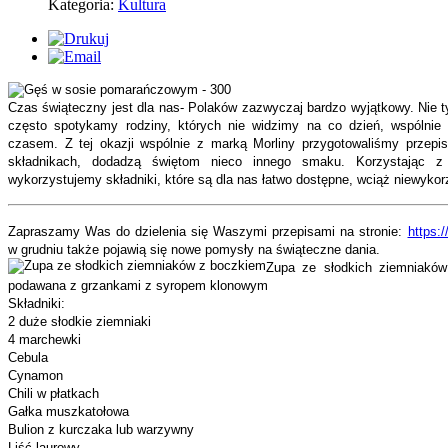
Kategoria:
Kultura
Czas świąteczny jest dla nas- Polaków zazwyczaj bardzo wyjątkowy. Nie ty
często spotykamy rodziny, których nie widzimy na co dzień, wspólnie
czasem. Z tej okazji wspólnie z marką Morliny przygotowaliśmy przepis
składnikach, dodadzą świętom nieco innego smaku. Korzystając z d
wykorzystujemy składniki, które są dla nas łatwo dostępne, wciąż niewyko
Zapraszamy Was do dzielenia się Waszymi przepisami na stronie:
https:
w grudniu także pojawią się nowe pomysły na świąteczne dania.
Zupa ze słodkich ziemniakó
podawana z grzankami z syropem klonowym
Składniki:
2 duże słodkie ziemniaki
4 marchewki
Cebula
Cynamon
Chili w płatkach
Gałka muszkatołowa
Bulion z kurczaka lub warzywny
Liść laurowy