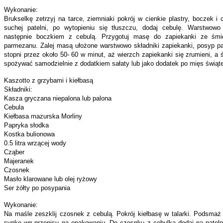
Wykonanie:
Brukselkę zetrzyj na tarce, ziemniaki pokrój w cienkie plastry, boczek
suchej patelni, po wytopieniu się tłuszczu, dodaj cebulę. Warstwowo 
następnie boczkiem z cebulą. Przygotuj masę do zapiekanki ze śmiet
parmezanu. Zalej masą ułożone warstwowo składniki zapiekanki, posyp 
stopni przez około 50- 60 w minut, aż wierzch zapiekanki się zrumieni, a
spożywać samodzielnie z dodatkiem sałaty lub jako dodatek po mięs świąt
Kaszotto z grzybami i kiełbasą
Składniki:
Kasza gryczana niepalona lub palona
Cebula
Kiełbasa mazurska Morliny
Papryka słodka
Kostka bulionowa
0.5 litra wrzącej wody
Cząber
Majeranek
Czosnek
Masło klarowane lub olej ryżowy
Ser żółty po posypania
Wykonanie:
Na maśle zeszklij czosnek z cebulą. Pokrój kiełbasę w talarki. Podsmaż
sypko wg przepisu na opakowaniu. Do czosnku z cebulką dodaj na patelni