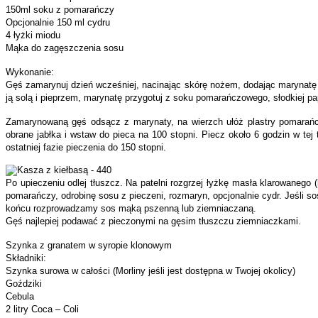
150ml soku z pomarańczy
Opcjonalnie 150 ml cydru
4 łyżki miodu
Mąka do zagęszczenia sosu
Wykonanie:
Gęś zamarynuj dzień wcześniej, nacinając skórę nożem, dodając marynatę i
ją solą i pieprzem, marynatę przygotuj z soku pomarańczowego, słodkiej papr
Zamarynowaną gęś odsącz z marynaty, na wierzch ułóż plastry pomarańc
obrane jabłka i wstaw do pieca na 100 stopni. Piecz około 6 godzin w tej
ostatniej fazie pieczenia do 150 stopni.
Po upieczeniu odlej tłuszcz. Na patelni rozgrzej łyżkę masła klarowanego (
pomarańczy, odrobinę sosu z pieczeni, rozmaryn, opcjonalnie cydr. Jeśli 
końcu rozprowadzamy sos mąką pszenną lub ziemniaczaną.
Gęś najlepiej podawać z pieczonymi na gęsim tłuszczu ziemniaczkami.
Szynka z granatem w syropie klonowym
Składniki:
Szynka surowa w całości (Morliny jeśli jest dostępna w Twojej okolicy)
Goździki
Cebula
2 litry Coca – Coli