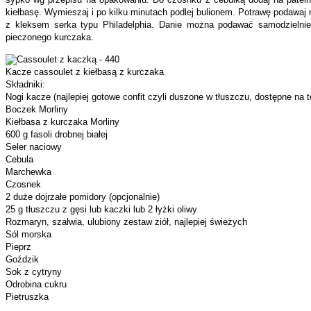
kiełbasę. Wymieszaj i po kilku minutach podlej bulionem. Potrawę podawaj
z kleksem serka typu Philadelphia. Danie można podawać samodzielnie
pieczonego kurczaka.
Kacze cassoulet z kiełbasą z kurczaka
Składniki:
Nogi kacze (najlepiej gotowe confit czyli duszone w tłuszczu, dostępne na
Boczek Morliny
Kiełbasa z kurczaka Morliny
600 g fasoli drobnej białej
Seler naciowy
Cebula
Marchewka
Czosnek
2 duże dojrzałe pomidory (opcjonalnie)
25 g tłuszczu z gęsi lub kaczki lub 2 łyżki oliwy
Rozmaryn, szałwia, ulubiony zestaw ziół, najlepiej świeżych
Sól morska
Pieprz
Goździk
Sok z cytryny
Odrobina cukru
Pietruszka