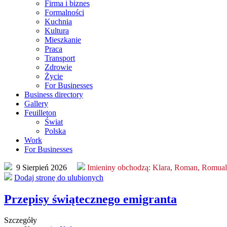
Firma i biznes
Formalności
Kuchnia
Kultura
Mieszkanie
Praca
Transport
Zdrowie
Życie
For Businesses
Business directory
Gallery
Feuilleton
Świat
Polska
Work
For Businesses
9 Sierpień 2026
Imieniny obchodzą:
Klara, Roman, Romua
Dodaj stronę do ulubionych
Przepisy świątecznego emigranta
Szczegóły