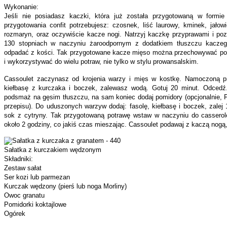
Wykonanie:
Jeśli nie posiadasz kaczki, która już została przygotowaną w formi
przygotowania confit potrzebujesz: czosnek, liść laurowy, kminek, jałowi
rozmaryn, oraz oczywiście kacze nogi. Natrzyj kaczkę przyprawami i p
130 stopniach w naczyniu żaroodpornym z dodatkiem tłuszczu kacze
odpadać z kości. Tak przygotowane kacze mięso można przechowywać pod 
i wykorzystywać do wielu potraw, nie tylko w stylu prowansalskim.
Cassoulet zaczynasz od krojenia warzy i mięs w kostkę. Namoczoną p
kiełbasę z kurczaka i boczek, zalewasz wodą. Gotuj 20 minut. Odcedź.
podsmaż na gęsim tłuszczu, na sam koniec dodaj pomidory (opcjonalnie, Fr
przepisu). Do uduszonych warzyw dodaj: fasolę, kiełbasę i boczek, zalej 1.
sok z cytryny. Tak przygotowaną potrawę wstaw w naczyniu do casserol
około 2 godziny, co jakiś czas mieszając. Cassoulet podawaj z kaczą nogą,
Sałatka z kurczakiem wędzonym
Składniki:
Zestaw sałat
Ser kozi lub parmezan
Kurczak wędzony (pierś lub noga Morliny)
Owoc granatu
Pomidorki koktajlowe
Ogórek