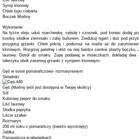
Syrop klonowy
Chleb typu ciabatta
Boczek Morliny
Wykonanie:
Na łyżce oleju uduś marchewkę, cebulę i czosnek, pod koniec dodaj pr
kostkę słodkie ziemniaki i zalej bulionem. Zredukuj ogień i duś pod prz
przygotuj grzanki. Chleb pokrój i podsmaż na maśle aż do zarumienieni
klonowym. Rozgrzej patelnię i ułóż na niej bardzo cienkie plastry boczku.
laurowy. Dosól do smaku. Zupę podawaj w miseczkach, dokładaj dwa p
talerzyku obok zaserwuj grzanki z syropem klonowym.
Gęś w sosie pomarańczowo- rozmarynowym
Składniki:
Gęś (Morliny jeśli jest dostępna w Twojej okolicy)
Sól
Kolorowy pieprz do smaku
Liść laurowy
Słodka papryka
Liście szałwii
Rozmaryn
200 ml soku z pomarańczy (świeżo wyciśnięty)
Jabłka
Pomarańcza w plasterkach