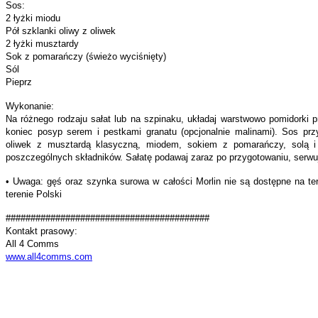
Sos:
2 łyżki miodu
Pół szklanki oliwy z oliwek
2 łyżki musztardy
Sok z pomarańczy (świeżo wyciśnięty)
Sól
Pieprz
Wykonanie:
Na różnego rodzaju sałat lub na szpinaku, układaj warstwowo pomidorki pr
koniec posyp serem i pestkami granatu (opcjonalnie malinami). Sos prz
oliwek z musztardą klasyczną, miodem, sokiem z pomarańczy, solą i 
poszczególnych składników. Sałatę podawaj zaraz po przygotowaniu, serw
• Uwaga: gęś oraz szynka surowa w całości Morlin nie są dostępne na ter
terenie Polski
#########################################
Kontakt prasowy:
All 4 Comms
www.all4comms.com