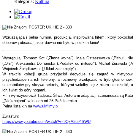
Kategoria:
Kultura
Wzruszająca i pełna humoru produkcja, inspirowana hitem, który pokocha
doborową obsadą, jakiej dawno nie było w polskim kinie!
Występują: Tomasz Kot („Zimna wojna"), Maja Ostaszewska („Pitbull. Nie
(„Oni"), Aleksandra Domańska („Podatek od miłości"), Michał Żurawski („V
Wojciech Żołądkowicz („Układ zamknięty").
W trakcie kolacji grupa przyjaciół decyduje się zagrać w nietypo
przychodzące na ich telefony, a rozmowy przełączać w tryb głośnomówi
uczestników gry skrywa sekrety, którymi wolałby się z nikim nie dzielić,
ich świat do góry nogami.
Film wyreżyserował Tadeusz Śliwa. Autorami adaptacji scenariusza są Kat
„(Nie)znajomi" w kinach od 25 Października
Pełna lista kin na
www.ukfilmy.pl
Zwiastun:
https://www.youtube.com/watch?v=9QxA3u94SWU