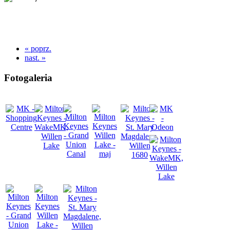
« poprz.
nast. »
Fotogaleria