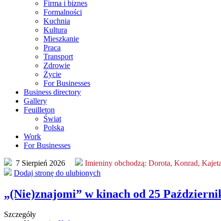
Firma i biznes
Formalności
Kuchnia
Kultura
Mieszkanie
Praca
Transport
Zdrowie
Życie
For Businesses
Business directory
Gallery
Feuilleton
Świat
Polska
Work
For Businesses
7 Sierpień 2026
Imieniny obchodzą:
Dorota, Konrad, Kajet
Dodaj stronę do ulubionych
„(Nie)znajomi” w kinach od 25 Październi
Szczegóły