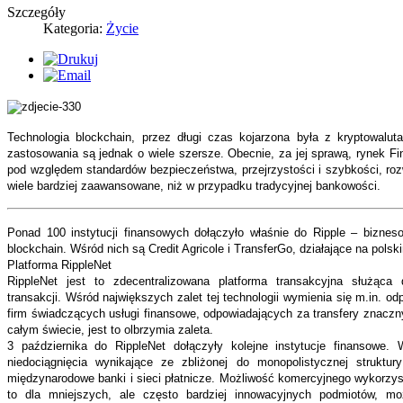
Szczegóły
Kategoria:
Życie
Technologia blockchain, przez długi czas kojarzona była z kryptowalutam
zastosowania są jednak o wiele szersze. Obecnie, za jej sprawą, rynek F
pod względem standardów bezpieczeństwa, przejrzystości i szybkości, ro
wiele bardziej zaawansowane, niż w przypadku tradycyjnej bankowości.
Ponad 100 instytucji finansowych dołączyło właśnie do Ripple – bizneso
blockchain. Wśród nich są Credit Agricole i TransferGo, działające na polsk
Platforma RippleNet
RippleNet jest to zdecentralizowana platforma transakcyjna służąca 
transakcji. Wśród największych zalet tej technologii wymienia się m.in. o
firm świadczących usługi finansowe, odpowiadających za transfery znacz
całym świecie, jest to olbrzymia zaleta.
3 października do RippleNet dołączyły kolejne instytucje finansowe. 
niedociągnięcia wynikające ze zbliżonej do monopolistycznej struktur
międzynarodowe banki i sieci płatnicze. Możliwość komercyjnego wykorzyst
to dla mniejszych, ale często bardziej innowacyjnych podmiotów, mo