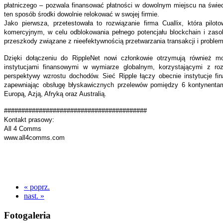
płatniczego – pozwala finansować płatności w dowolnym miejscu na świec
ten sposób środki dowolnie relokować w swojej firmie.
Jako pierwsza, przetestowała to rozwiązanie firma Cuallix, która pil
komercyjnym, w celu odblokowania pełnego potencjału blockchain i zaso
przeszkody związane z nieefektywnością przetwarzania transakcji i problem
Dzięki dołączeniu do RippleNet nowi członkowie otrzymują również mo
instytucjami finansowymi w wymiarze globalnym, korzystającymi z 
perspektywy wzrostu dochodów. Sieć Ripple łączy obecnie instytucje f
zapewniając obsługę błyskawicznych przelewów pomiędzy 6 kontynenta
Europą, Azją, Afryką oraz Australią.
#########################################
Kontakt prasowy:
All 4 Comms
www.all4comms.com
« poprz.
nast. »
Fotogaleria