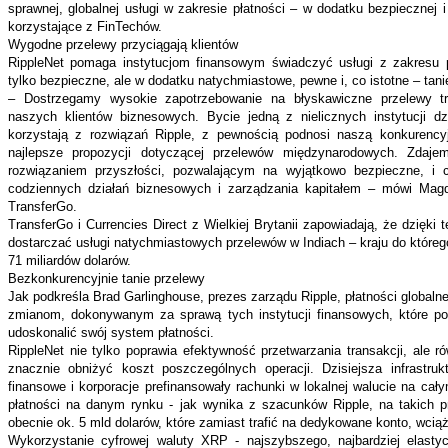
sprawnej, globalnej usługi w zakresie płatności – w dodatku bezpiecznej 
korzystające z FinTechów.
Wygodne przelewy przyciągają klientów
RippleNet pomaga instytucjom finansowym świadczyć usługi z zakresu p
tylko bezpieczne, ale w dodatku natychmiastowe, pewne i, co istotne – tani
– Dostrzegamy wysokie zapotrzebowanie na błyskawiczne przelewy tr
naszych klientów biznesowych. Bycie jedną z nielicznych instytucji dz
korzystają z rozwiązań Ripple, z pewnością podnosi naszą konkurency
najlepsze propozycji dotyczącej przelewów międzynarodowych. Zdaje
rozwiązaniem przyszłości, pozwalającym na wyjątkowo bezpieczne, i
codziennych działań biznesowych i zarządzania kapitałem – mówi Mag
TransferGo.
TransferGo i Currencies Direct z Wielkiej Brytanii zapowiadają, że dzięki 
dostarczać usługi natychmiastowych przelewów w Indiach – kraju do którego
71 miliardów dolarów.
Bezkonkurencyjnie tanie przelewy
Jak podkreśla Brad Garlinghouse, prezes zarządu Ripple, płatności globaln
zmianom, dokonywanym za sprawą tych instytucji finansowych, które po
udoskonalić swój system płatności.
RippleNet nie tylko poprawia efektywność przetwarzania transakcji, ale 
znacznie obniżyć koszt poszczególnych operacji. Dzisiejsza infrastru
finansowe i korporacje prefinansowały rachunki w lokalnej walucie na cał
płatności na danym rynku - jak wynika z szacunków Ripple, na takich p
obecnie ok. 5 mld dolarów, które zamiast trafić na dedykowane konto, wciąż
Wykorzystanie cyfrowej waluty XRP - najszybszego, najbardziej elasty