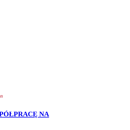
an
SPÓŁPRACĘ NA