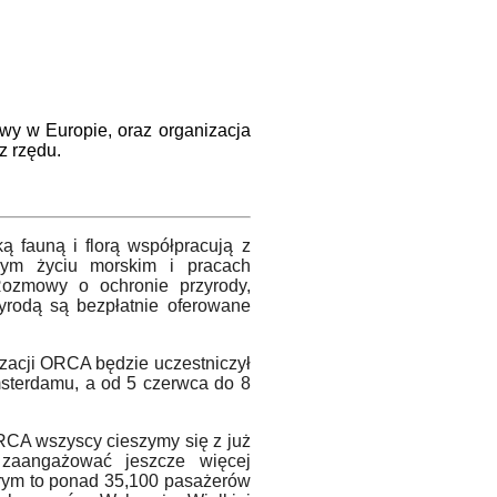
wy w Europie, oraz organizacja
z rzędu.
ską
faun
ą i florą współpracują
z
ym życiu morskim i pracach
Rozmowy o ochronie przyrody,
yrodą są bezpłatnie oferowane
zacji ORCA będzie uczestniczył
sterdamu, a od 5 czerwca do 8
RCA wszyscy cieszymy się z już
zaangażować jeszcze więcej
rym to ponad 35,100 pasażer
ó
w