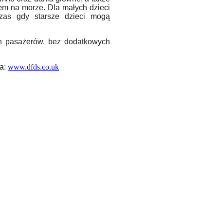
m na morze. Dla małych dzieci
zas gdy starsze dzieci mogą
h pasażer
ó
w, bez dodatkowych
na:
www.dfds.co.uk