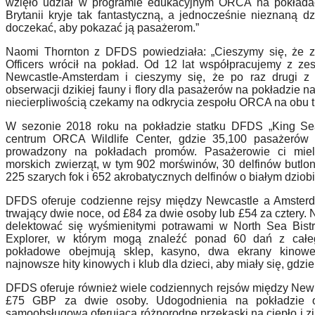
wzięło udział w programie edukacyjnym ORCA na pokład
Brytanii kryje tak fantastyczną, a jednocześnie nieznaną d
doczekać, aby pokazać ją
pasa
żerom.”
Naomi Thornton z DFDS powiedziała: „Cieszymy się, że 
Officers wr
ó
cił na pokład. Od 12 lat współpracujemy z z
Newcastle-Amsterdam i cieszymy się, że po raz drugi z
obserwacji dzikiej fauny i flory dla pasażer
ó
w na pokładzie n
niecierpliwością czekamy na odkrycia zespołu ORCA na obu tr
W sezonie 2018 roku na pokładzie statku DFDS „
King S
centrum ORCA Wildlife Center, gdzie 35,100 pasażer
ó
w 
prowadzony na pokładach prom
ó
w. Pasażerowie ci mie
morskich zwierząt, w tym 902 morświn
ó
w, 30 delfin
ó
w butlon
225 szarych fok i 652 akrobatycznych delfin
ó
w o białym dziobi
DFDS oferuje codzienne rejsy między Newcastle a Amsterda
trwający dwie noce, od £84 za dwie osoby lub £54 za cztery
delektować się wyśmienitymi potrawami w North Sea Bistr
Explorer, w kt
ó
rym mogą znaleźć ponad 60 dań z całeg
pokładowe obejmują sklep, kasyno, dwa ekrany kinowe
najnowsze hity kinowych i klub dla dzieci, aby miały się, gdzi
DFDS oferuje r
ó
wnież wiele codziennych rejs
ó
w mię
dzy New
£75 GBP za dwie osoby. Udogodnienia na pokładzie ob
samoobs
ługową oferującą różnorodne przekąski na ciepło i z