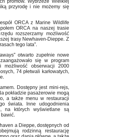
ach prom
ó
w. Wybrzeże Wielkiej
ziką przyrodę i nie możemy się
zespół
ORCA z Marine Wildlife
espołem ORCA na naszej trasie
 rzędu rozszerzamy możliwość
aszej trasy Newhaven-Dieppe. Z
asach tego lata”.
eaways
” otwarto zupełnie nowe
zaangażował
o si
ę w program
li możliwość obserwacji 2000
osych, 74 płetwali karłowatych,
e.
mem. Dostępny jest mini-rejs,
. Na pokładzie pasażerowie mogą
o, a także menu w restauracji
o świata. Inne udogodnienia
, na kt
ó
rych wyświetlane są
e bawić.
haven a Dieppe, dost
ępnych od
ejmują rodzinną restaurację
imno oraz dania główne, a także