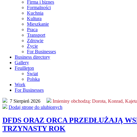
Firma i biznes
Formalności
Kuchnia
Kultura
Mieszkanie
Praca
Transport
Zdrowie
Życie
For Businesses
Business directory
Gallery
Feuilleton
Świat
Polska
Work
For Businesses
7 Sierpień 2026
Imieniny obchodzą:
Dorota, Konrad, Kajet
Dodaj stronę do ulubionych
DFDS ORAZ ORCA PRZEDŁUŻAJĄ W
TRZYNASTY ROK