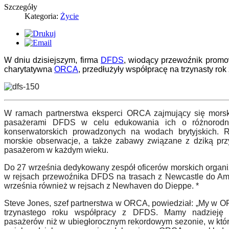
Szczegóły
Kategoria:
Życie
W dniu dzisiejszym, firma
DFDS
, wiodący przewoźnik promo
charytatywna
ORCA
, przedłużyły współpracę na trzynasty rok 
W ramach partnerstwa eksperci ORCA zajmujący się mor
pasa
żerami DFDS w celu edukowania ich o różnorodn
konserwatorskich prowadzonych na wodach brytyjskich. 
morskie obserwacje, a także zabawy związane z dziką prz
pasażerom w każdym wieku.
Do 27 września dedykowany zespół
oficer
ó
w morskich organi
w rejsach przewoźnika DFDS na trasach z Newcastle do Am
września r
ó
wnież w rejsach z Newhaven do Dieppe. *
Steve Jones, szef partnerstwa w ORCA, powiedział: „My w O
trzynastego roku współpracy z DFDS. Mamy nadzieję 
pasażer
ó
w niż w ubiegłorocznym rekordowym sezonie, w kt
ó