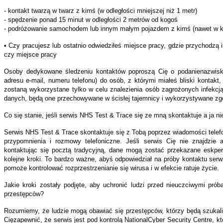
- kontakt twarzą w twarz z kimś (w odległości mniejszej niż 1 metr)
- spędzenie ponad 15 minut w odległości 2 metrów od kogoś
- podróżowanie samochodem lub innym małym pojazdem z kimś (nawet w kr
• Czy pracujesz lub ostatnio odwiedziłeś miejsce pracy, gdzie przychodzą i
czy miejsce pracy
Osoby dedykowane śledzeniu kontaktów poproszą Cię o podanienazwisk
adresu e-mail, numeru telefonu) do osób, z którymi miałeś bliski kontakt, 
zostaną wykorzystane tylko w celu znalezienia osób zagrożonych infekcj
danych, będą one przechowywane w ścisłej tajemnicy i wykorzystywane zgo
Co się stanie, jeśli serwis NHS Test & Trace się ze mną skontaktuje a ja 
Serwis NHS Test & Trace skontaktuje się z Tobą poprzez wiadomości telefo
przypomnienia i rozmowy telefoniczne. Jeśli serwis Cię nie znajdzie a
kontaktując się pocztą tradycyjną, dane mogą zostać przekazane eskpe
kolejne kroki. To bardzo ważne, abyś odpowiedział na próby kontaktu se
pomoże kontrolować rozprzestrzenianie się wirusa i w efekcie ratuje życie.
Jakie kroki zostały podjęte, aby uchronić ludzi przed nieuczciwymi prób
przestępców?
Rozumiemy, że ludzie mogą obawiać się przestępców, którzy będą szukal
Cięzapewnić, że serwis jest pod kontrolą NationalCyber Security Centre, kt