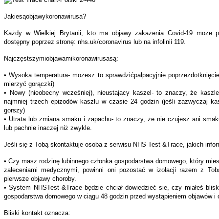
Jakiesąobjawykoronawirusa?
Każdy w Wielkiej Brytanii, kto ma objawy zakażenia Covid-19 może p
dostępny poprzez stronę: nhs.uk/coronavirus lub na infolinii 119.
Najczęstszymiobjawamikoronawirusasą:
• Wysoka temperatura- możesz to sprawdzićpalpacyjnie poprzezdotknięcie k
mierzyć gorączki)
• Nowy (nieobecny wcześniej), nieustający kaszel- to znaczy, że kasz
najmniej trzech epizodów kaszlu w czasie 24 godzin (jeśli zazwyczaj ka
gorszy)
• Utrata lub zmiana smaku i zapachu- to znaczy, że nie czujesz ani sma
lub pachnie inaczej niż zwykle.
Jeśli się z Tobą skontaktuje osoba z serwisu NHS Test &Trace, jakich inf
• Czy masz rodzinę lubinnego członka gospodarstwa domowego, który mie
zaleceniami medycznymi, powinni oni pozostać w izolacji razem z Tobą
pierwsze objawy choroby.
• System NHSTest &Trace będzie chciał dowiedzieć sie, czy miałeś blisk
gospodarstwa domowego w ciągu 48 godzin przed wystąpieniem objawów i 
Bliski kontakt oznacza: