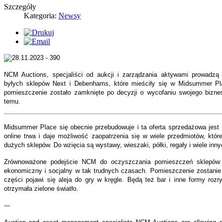
Szczegóły
Kategoria:
Newsy
NCM Auctions, specjaliści od aukcji i zarządzania aktywami prowadz
byłych sklepów Next i Debenhams, które mieściły się w Midsummer Pl
pomieszczenie zostało zamknięte po decyzji o wycofaniu swojego biznes
temu.
Midsummer Place się obecnie przebudowuje i ta oferta sprzedażowa jest 
online trwa i daje możliwość zaopatrzenia się w wiele przedmiotów, któ
dużych sklepów. Do wzięcia są wystawy, wieszaki, półki, regały i wiele in
Zrównoważone podejście NCM do oczyszczania pomieszczeń sklepów
ekonomiczny i socjalny w tak trudnych czasach. Pomieszczenie zostanie 
części pojawi się aleja do gry w kręgle. Będą też bar i inne formy rozr
otrzymała zielone światło.
---