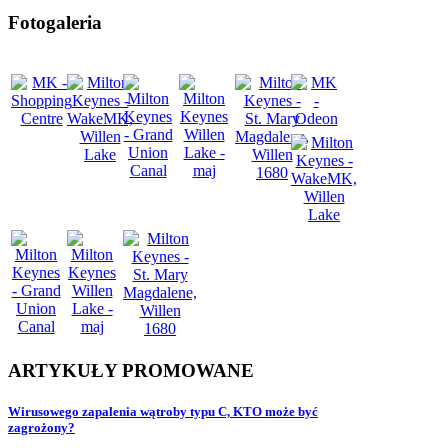
Fotogaleria
ARTYKUŁY
PROMOWANE
Wirusowego zapalenia wątroby typu C, KTO może być
zagrożony?