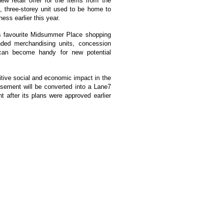
 retail offer for the items from the
three-storey unit used to be home to
ss earlier this year.
r's favourite Midsummer Place shopping
anded merchandising units, concession
can become handy for new potential
itive social and economic impact in the
sement will be converted into a Lane7
nt after its plans were approved earlier