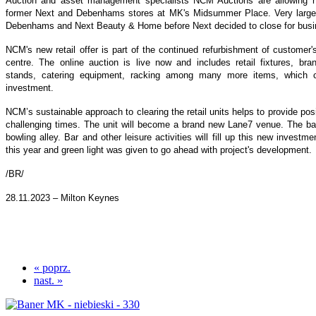
Auction and asset management specialists NCM Auctions are allowing new
former Next and Debenhams stores at MK's Midsummer Place. Very large, 
Debenhams and Next Beauty & Home before Next decided to close for busine
NCM's new retail offer is part of the continued refurbishment of custome
centre. The online auction is live now and includes retail fixtures, br
stands, catering equipment, racking among many more items, which 
investment.
NCM’s sustainable approach to clearing the retail units helps to provide pos
challenging times. The unit will become a brand new Lane7 venue. The ba
bowling alley. Bar and other leisure activities will fill up this new investme
this year and green light was given to go ahead with project's development.
/BR/
28.11.2023 – Milton Keynes
« poprz.
nast. »