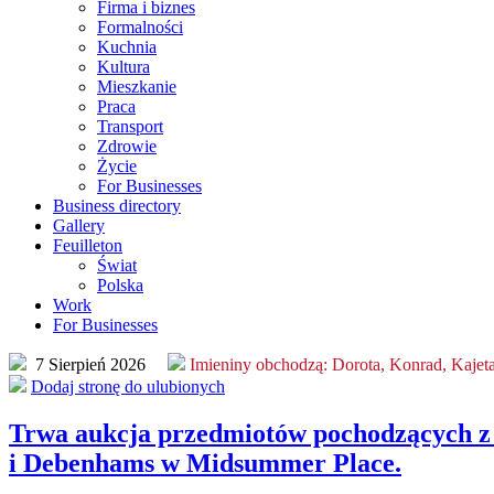
Firma i biznes
Formalności
Kuchnia
Kultura
Mieszkanie
Praca
Transport
Zdrowie
Życie
For Businesses
Business directory
Gallery
Feuilleton
Świat
Polska
Work
For Businesses
7 Sierpień 2026
Imieniny obchodzą:
Dorota, Konrad, Kajet
Dodaj stronę do ulubionych
Trwa aukcja przedmiotów pochodzących 
i Debenhams w Midsummer Place.