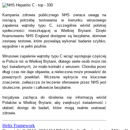
Kampania zdrowia publicznego NHS zwraca uwagę na
rosnącą potrzebę testowania w kierunku wirusowego
zapalenia wątroby typu C, szczególnie wśród polskiej
społeczności mieszkającej w Wielkiej Brytanii. Dzięki
finansowaniu NHS England dostępne są bezpłatne, domowe
zestawy testowe, które pozwalają wykonać badanie szybko,
wygodnie i w pełni poufnie.
Wirusowe zapalenie wątroby typu C wciąż występuje częściej
w Polsce niż w Wielkiej Brytanii, dlatego wiele osób może nie
być świadomych, że miało kontakt z wirusem. Choroba przez
długi czas nie daje objawów, a nieleczona może prowadzić do
poważnych powikłań. Wczesne wykrycie ma kluczowe
znaczenie, zwłaszcza że leczenie oferowane przez NHS jest
skuteczne, proste i całkowicie bezpłatne.
Inicjatywa zachęca do dzielenia się informacją wśród
Polaków w Wielkiej Brytanii, aby zwiększyć świadomość i
ułatwić dostęp do badań, które mogą realnie uratować
zdrowie.
Helix Framework