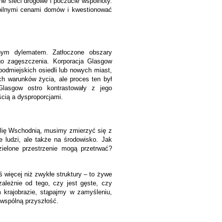
ne sieci drogowe i poczucie wspólnoty.
abilnymi cenami domów i kwestionować
nym dylematem. Zatłoczone obszary
go zagęszczenia. Korporacja Glasgow
podmiejskich osiedli lub nowych miast,
ch warunków życia, ale proces ten był
Glasgow ostro kontrastowały z jego
cią a dysproporcjami.
lię Wschodnią, musimy zmierzyć się z
 ludzi, ale także na środowisko. Jak
zielone przestrzenie mogą przetrwać?
 więcej niż zwykłe struktury – to żywe
ezależnie od tego, czy jest gęste, czy
m krajobrazie, stąpajmy w zamyśleniu,
 wspólną przyszłość.