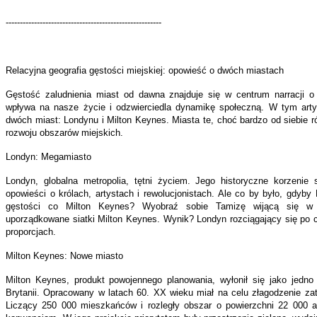
-------------------------------------------------------
Relacyjna geografia gęstości miejskiej: opowieść o dwóch miastach
Gęstość zaludnienia miast od dawna znajduje się w centrum narracji o u
wpływa na nasze życie i odzwierciedla dynamikę społeczną. W tym artyk
dwóch miast: Londynu i Milton Keynes. Miasta te, choć bardzo od siebie r
rozwoju obszarów miejskich.
Londyn: Megamiasto
Londyn, globalna metropolia, tętni życiem. Jego historyczne korzenie s
opowieści o królach, artystach i rewolucjonistach. Ale co by było, gdyb
gęstości co Milton Keynes? Wyobraź sobie Tamizę wijącą się w 
uporządkowane siatki Milton Keynes. Wynik? Londyn rozciągający się po c
proporcjach.
Milton Keynes: Nowe miasto
Milton Keynes, produkt powojennego planowania, wyłonił się jako jedno
Brytanii. Opracowany w latach 60. XX wieku miał na celu złagodzenie za
Liczący 250 000 mieszkańców i rozległy obszar o powierzchni 22 000 a