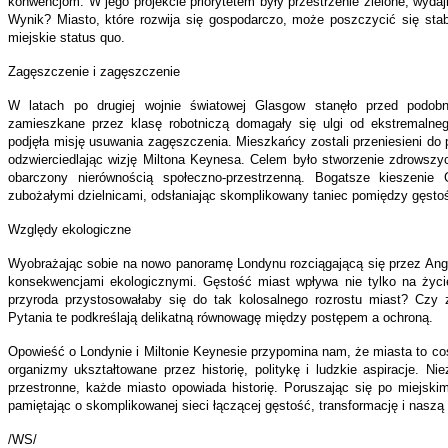
konwencjom. W jego projekcie priorytetem były przestrzenie zielone, wydaj
Wynik? Miasto, które rozwija się gospodarczo, może poszczycić się st
miejskie status quo.
Zagęszczenie i zagęszczenie
W latach po drugiej wojnie światowej Glasgow stanęło przed podob
zamieszkane przez klasę robotniczą domagały się ulgi od ekstremalne
podjęła misję usuwania zagęszczenia. Mieszkańcy zostali przeniesieni do 
odzwierciedlając wizję Miltona Keynesa. Celem było stworzenie zdrowszy
obarczony nierównością społeczno-przestrzenną. Bogatsze kieszenie 
zubożałymi dzielnicami, odsłaniając skomplikowany taniec pomiędzy gęstoś
Względy ekologiczne
Wyobrażając sobie na nowo panoramę Londynu rozciągającą się przez Ang
konsekwencjami ekologicznymi. Gęstość miast wpływa nie tylko na życie
przyroda przystosowałaby się do tak kolosalnego rozrostu miast? Czy 
Pytania te podkreślają delikatną równowagę między postępem a ochroną.
Opowieść o Londynie i Miltonie Keynesie przypomina nam, że miasta to coś
organizmy ukształtowane przez historię, politykę i ludzkie aspiracje. Ni
przestronne, każde miasto opowiada historię. Poruszając się po miejski
pamiętając o skomplikowanej sieci łączącej gęstość, transformację i naszą
/WS/