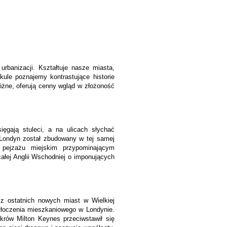
rbanizacji. Kształtuje nasze miasta,
ule poznajemy kontrastujące historie
óżne, oferują cenny wgląd w złożoność
ięgają stuleci, a na ulicach słychać
y Londyn został zbudowany w tej samej
pejzażu miejskim przypominającym
ałej Anglii Wschodniej o imponujących
 z ostatnich nowych miast w Wielkiej
tłoczenia mieszkaniowego w Londynie.
krów Milton Keynes przeciwstawił się