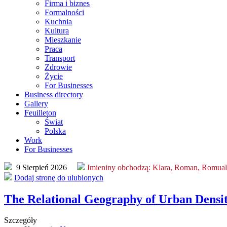
Firma i biznes
Formalności
Kuchnia
Kultura
Mieszkanie
Praca
Transport
Zdrowie
Życie
For Businesses
Business directory
Gallery
Feuilleton
Świat
Polska
Work
For Businesses
9 Sierpień 2026
Imieniny obchodzą:
Klara, Roman, Romua
Dodaj stronę do ulubionych
The Relational Geography of Urban Density
Szczegóły