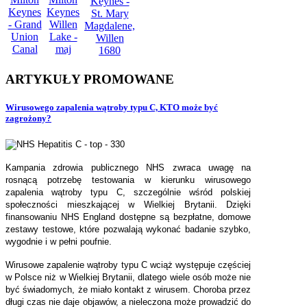
ARTYKUŁY
PROMOWANE
Wirusowego zapalenia wątroby typu C, KTO może być
zagrożony?
Kampania zdrowia publicznego NHS zwraca uwagę na
rosnącą potrzebę testowania w kierunku wirusowego
zapalenia wątroby typu C, szczególnie wśród polskiej
społeczności mieszkającej w Wielkiej Brytanii. Dzięki
finansowaniu NHS England dostępne są bezpłatne, domowe
zestawy testowe, które pozwalają wykonać badanie szybko,
wygodnie i w pełni poufnie.
Wirusowe zapalenie wątroby typu C wciąż występuje częściej
w Polsce niż w Wielkiej Brytanii, dlatego wiele osób może nie
być świadomych, że miało kontakt z wirusem. Choroba przez
długi czas nie daje objawów, a nieleczona może prowadzić do