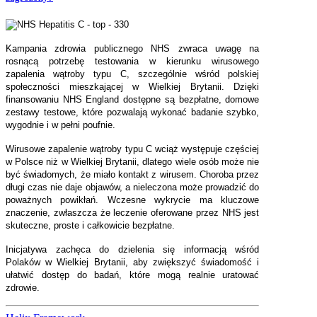
Kampania zdrowia publicznego NHS zwraca uwagę na
rosnącą potrzebę testowania w kierunku wirusowego
zapalenia wątroby typu C, szczególnie wśród polskiej
społeczności mieszkającej w Wielkiej Brytanii. Dzięki
finansowaniu NHS England dostępne są bezpłatne, domowe
zestawy testowe, które pozwalają wykonać badanie szybko,
wygodnie i w pełni poufnie.
Wirusowe zapalenie wątroby typu C wciąż występuje częściej
w Polsce niż w Wielkiej Brytanii, dlatego wiele osób może nie
być świadomych, że miało kontakt z wirusem. Choroba przez
długi czas nie daje objawów, a nieleczona może prowadzić do
poważnych powikłań. Wczesne wykrycie ma kluczowe
znaczenie, zwłaszcza że leczenie oferowane przez NHS jest
skuteczne, proste i całkowicie bezpłatne.
Inicjatywa zachęca do dzielenia się informacją wśród
Polaków w Wielkiej Brytanii, aby zwiększyć świadomość i
ułatwić dostęp do badań, które mogą realnie uratować
zdrowie.