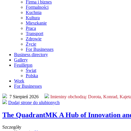
Firma i biznes
Formalności
Kuchnia
Kultura
Mieszkanie
Praca
Transport
Zdrowie
Życie
For Businesses
Business directory
Gallery
Feuilleton
Świat
Polska
Work
For Businesses
7 Sierpień 2026
Imieniny obchodzą:
Dorota, Konrad, Kajet
Dodaj stronę do ulubionych
The QuadrantMK A Hub of Innovation and
Szczegóły