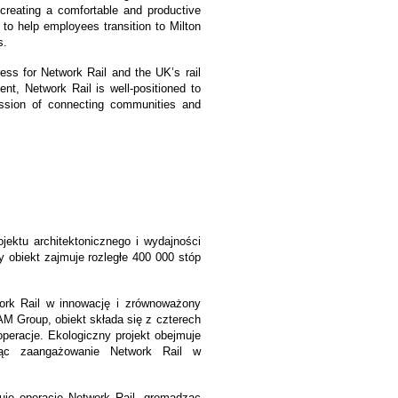
 creating a comfortable and productive
o help employees transition to Milton
s.
ess for Network Rail and the UK’s rail
ent, Network Rail is well-positioned to
ission of connecting communities and
ektu architektonicznego i wydajności
y obiekt zajmuje rozległe 400 000 stóp
ork Rail w innowację i zrównoważony
M Group, obiekt składa się z czterech
peracje. Ekologiczny projekt obejmuje
ając zaangażowanie Network Rail w
uje operacje Network Rail, gromadząc