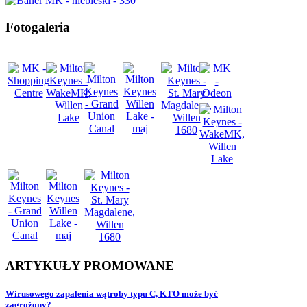
Fotogaleria
ARTYKUŁY
PROMOWANE
Wirusowego zapalenia wątroby typu C, KTO może być
zagrożony?