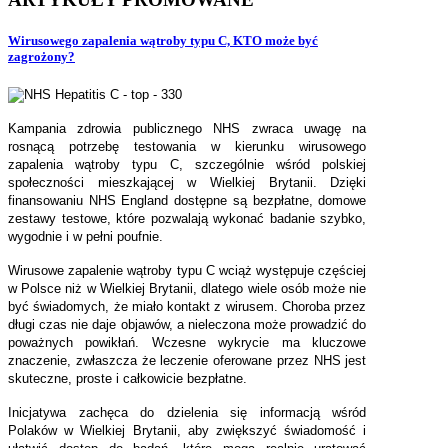
Wirusowego zapalenia wątroby typu C, KTO może być
zagrożony?
Kampania zdrowia publicznego NHS zwraca uwagę na
rosnącą potrzebę testowania w kierunku wirusowego
zapalenia wątroby typu C, szczególnie wśród polskiej
społeczności mieszkającej w Wielkiej Brytanii. Dzięki
finansowaniu NHS England dostępne są bezpłatne, domowe
zestawy testowe, które pozwalają wykonać badanie szybko,
wygodnie i w pełni poufnie.
Wirusowe zapalenie wątroby typu C wciąż występuje częściej
w Polsce niż w Wielkiej Brytanii, dlatego wiele osób może nie
być świadomych, że miało kontakt z wirusem. Choroba przez
długi czas nie daje objawów, a nieleczona może prowadzić do
poważnych powikłań. Wczesne wykrycie ma kluczowe
znaczenie, zwłaszcza że leczenie oferowane przez NHS jest
skuteczne, proste i całkowicie bezpłatne.
Inicjatywa zachęca do dzielenia się informacją wśród
Polaków w Wielkiej Brytanii, aby zwiększyć świadomość i