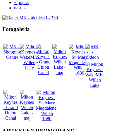
« poprz.
nast. »
Fotogaleria
ARTYKUŁY
PROMOWANE