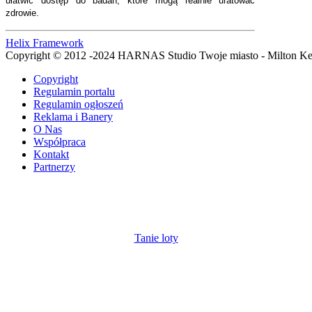
ułatwić dostęp do badań, które mogą realnie uratować
zdrowie.
Helix Framework
Copyright © 2012 -2024 HARNAS Studio Twoje miasto - Milton K
Copyright
Regulamin portalu
Regulamin ogłoszeń
Reklama i Banery
O Nas
Współpraca
Kontakt
Partnerzy
Tanie loty