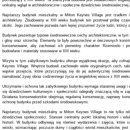
unikalny wgląd w architektoniczne i społeczne dziedzictwo średniowiecznej A
Najstarszy budynek mieszkalny w Milton Keynes Village jest rzadkim 
architektury. Zbudowany w XIII wieku budynek ten przetrwał próbę czas
okolic. Jego zachowanie pozwala nam lepiej zrozumieć życie ludzi, którzy z
Budynek prezentuje typowe średniowieczne cechy architektoniczne, w tym s
i gliny oraz strzechę. Elementy te były powszechne w ówczesnych konstr
konserwowane, aby zachować ich pierwotny charakter. Rzemiosło i pr
budowlane i materiały stosowane w XIII wieku.
Wizyta w tym zabytkowym budynku oferuje wyjątkową okazję, aby cofnąć s
Keynes Village. Wnętrze budowli zachowało wiele oryginalnych cech, takich
wąskie przejścia, które przyczyniają się do jej autentycznej średniow
namalować żywy obraz codziennego życia w angielskiej wiosce z XIII wieku
Utrzymanie i ochrona tak zabytkowego budynku wymaga starannej uwagi i w
się dziedzictwem kulturowym i społeczność odegrały znaczącą rolę w zap
Działania konserwatorskie obejmują regularną konserwację, naprawy kons
ochronę budynku przed szkodami środowiskowymi.
Najstarszy budynek mieszkalny w Milton Keynes Village to nie tylko rel
dziedzictwa społeczności. Stanowi centralny punkt lokalnej historii i edu
historii. W budynku odbywają się również wydarzenia i zajęcia, które c
wioski, wzmacniając poczucie dumy i ciągłości wśród mieszkańców, jes