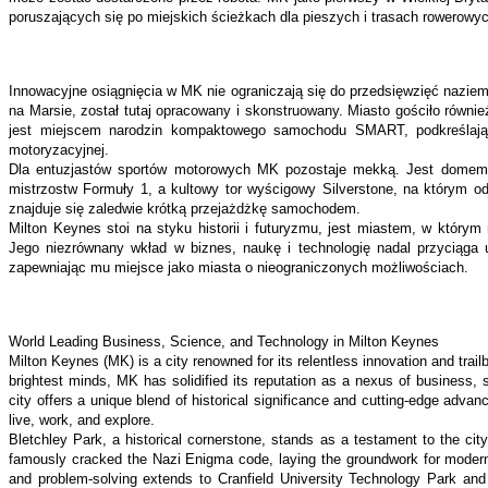
poruszających się po miejskich ścieżkach dla pieszych i trasach rowerowyc
Innowacyjne osiągnięcia w MK nie ograniczają się do przedsięwzięć naziem
na Marsie, został tutaj opracowany i skonstruowany. Miasto gościło równ
jest miejscem narodzin kompaktowego samochodu SMART, podkreślając j
motoryzacyjnej.
Dla entuzjastów sportów motorowych MK pozostaje mekką. Jest domem 
mistrzostw Formuły 1, a kultowy tor wyścigowy Silverstone, na którym odb
znajduje się zaledwie krótką przejażdżkę samochodem.
Milton Keynes stoi na styku historii i futuryzmu, jest miastem, w którym 
Jego niezrównany wkład w biznes, naukę i technologię nadal przyciąga 
zapewniając mu miejsce jako miasta o nieograniczonych możliwościach.
World Leading Business, Science, and Technology in Milton Keynes
Milton Keynes (MK) is a city renowned for its relentless innovation and trailb
brightest minds, MK has solidified its reputation as a nexus of business,
city offers a unique blend of historical significance and cutting-edge advan
live, work, and explore.
Bletchley Park, a historical cornerstone, stands as a testament to the city
famously cracked the Nazi Enigma code, laying the groundwork for modern 
and problem-solving extends to Cranfield University Technology Park and