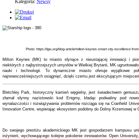
Kategoria:
Newsy
Photo: https://lgiu.org/blog-article/milton-keynes-smart-city-excellence-from
Milton Keynes (MK) to miasto słynące z nieustającej innowacji i pi
niektórych z najbystrzejszych umysłów w Wielkiej Brytanii, MK ugruntowało
nauki i technologii. To dynamiczne miasto oferuje wyjątkowe poł
najnowocześniejszych osiągnięć, dzięki czemu jest ekscytującym miejscem d
Bletchley Park, historyczny kamień węgielny, jest świadectwem geniuszu
złamał słynny nazistowski kod Enigmy, kładąc podwaliny pod nowoc
wynalazczości i rozwiązywania problemów rozciąga się na Cranfield Unive
Innovation Centre, wspierając ekosystem podobny do Doliny Krzemowej w C
Do swojego prestiżu akademickiego MK jest gospodarzem kampusu uniw
inżynierii, wychowującego kolejne pokolenie innowatorów. Open University, 