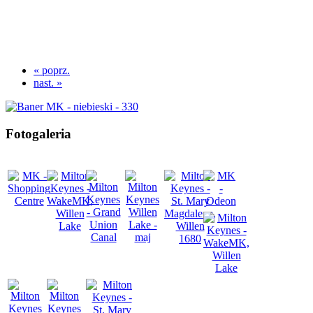
« poprz.
nast. »
Fotogaleria