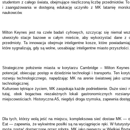
studentom z całego świata, obejmujące niezliczoną liczbę przedmiotów. To
i zaangażowania w dostępną edukację uczyniło z MK latarnię morsk
naukowców.
Milton Keynes jest na czele badań cyfrowych, szczycąc się niemal w
utworzyło stacje bazowe w całym mieście, aby wykorzystać dane z 
przedmioty. Ta innowacja obejmuje inteligentne kosze, które powiadamiaj
które sygnalizują, gdy są wolne, uosabiając inteligentne miasto przyszłości.
Strategiczne położenie miasta w korytarzu Cambridge – Milton Keyne
potencjał, obiecując postęp w dziedzinie technologii i transportu. Ten kor
rozwoju technologicznego, napędzając MK na arenie światowej jako uzn
technologicznej.
Kulturowo tętniące życiem, MK zaspokaja każde podniebienie. Duże sieci r
tutaj, obok bogactwa niezależnych lokali gastronomicznych rozsia
miejscowościach. Historyczna A5, niegdyś droga rzymska, zapewnia dostęp 
Dla tych, którzy wolą jeść na miejscu, kompleksowa sieć dostaw MK — ob
Eat — zapewnia, że wykwintne posiłki są na wyciągnięcie ręki. W futuryst
może zostać dostarczone przez robota. MK jako pierwszy w Wielkiej Brytan