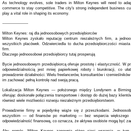
As technology evolves, sole traders in Milton Keynes will need to adap
commerce to stay competitive. The city's strong independent business cult
play a vital role in shaping its economy.
----------------------
Milton Keynes: raj dla jednoosobowych przedsiębiorców
Milton Keynes zyskało reputację centrum niezależnych firm, a jedno
wszystkich placówek. Odzwierciedla to ducha przedsiębiorczości miasta
firm.
Dlaczego jednoosobowi przedsiębiorcy tutaj prosperują
Bycie jednoosobowym przedsiębiorcą oferuje prostotę i elastyczność. W pr
odpowiedzialnością jest mniej papierkowej roboty i biurokracji, co u
prowadzenie działalności. Wielu freelancerów, konsultantów i rzemieślników
im zachować pełną kontrolę nad swoją pracą.
Lokalizacja Milton Keynes — położonego między Londynem a Birming
oferując doskonałe połączenia transportowe i dostęp do dużej bazy klient
również wiele możliwości rozwoju niezależnym przedsiębiorstwom.
Prowadzenie firmy w pojedynkę wiąże się z przeszkodami. Jednoosobo
wszystkim — od finansów po marketing — bez wsparcia większego z
odpowiedzialność finansową, co oznacza, że aktywa osobiste mogą być zagr
Aby pomóc, Milton Keynes zapewnia różne sieci wsparcia, w tym 