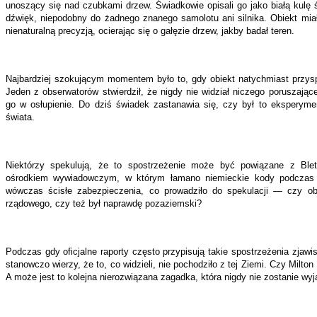
unoszący się nad czubkami drzew. Świadkowie opisali go jako białą kulę ś
dźwięk, niepodobny do żadnego znanego samolotu ani silnika. Obiekt mia
nienaturalną precyzją, ocierając się o gałęzie drzew, jakby badał teren.
Najbardziej szokującym momentem było to, gdy obiekt natychmiast przyspi
Jeden z obserwatorów stwierdził, że nigdy nie widział niczego poruszając
go w osłupienie. Do dziś świadek zastanawia się, czy był to eksperym
świata.
Niektórzy spekulują, że to spostrzeżenie może być powiązane z Blet
ośrodkiem wywiadowczym, w którym łamano niemieckie kody podczas I
wówczas ścisłe zabezpieczenia, co prowadziło do spekulacji — czy obi
rządowego, czy też był naprawdę pozaziemski?
Podczas gdy oficjalne raporty często przypisują takie spostrzeżenia zja
stanowczo wierzy, że to, co widzieli, nie pochodziło z tej Ziemi. Czy Milt
A może jest to kolejna nierozwiązana zagadka, która nigdy nie zostanie wy