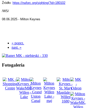
Źródło:
https://nuforc.org/sighting/?id=180102
/WS/
08.06.2025 - Milton Keynes
« poprz.
nast. »
Fotogaleria