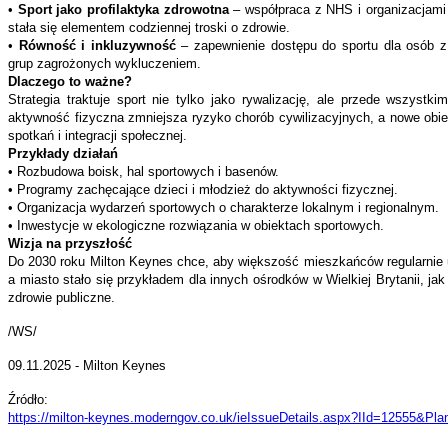
•
Sport jako profilaktyka zdrowotna
– współpraca z NHS i organizacjami
stała się elementem codziennej troski o zdrowie.
•
Równość i inkluzywność
– zapewnienie dostępu do sportu dla osób z 
grup zagrożonych wykluczeniem.
Dlaczego to ważne?
Strategia traktuje sport nie tylko jako rywalizację, ale przede wszystki
aktywność fizyczna zmniejsza ryzyko chorób cywilizacyjnych, a nowe obi
spotkań i integracji społecznej.
Przykłady działań
• Rozbudowa boisk, hal sportowych i basenów.
• Programy zachęcające dzieci i młodzież do aktywności fizycznej.
• Organizacja wydarzeń sportowych o charakterze lokalnym i regionalnym.
• Inwestycje w ekologiczne rozwiązania w obiektach sportowych.
Wizja na przyszłość
Do 2030 roku Milton Keynes chce, aby większość mieszkańców regularnie 
a miasto stało się przykładem dla innych ośrodków w Wielkiej Brytanii, jak 
zdrowie publiczne.
/WS/
09.11.2025 - Milton Keynes
Źródło:
https://milton-keynes.moderngov.co.uk/ieIssueDetails.aspx?IId=12555&P