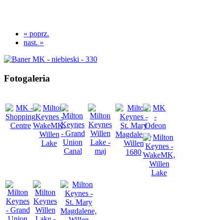
« poprz.
nast. »
Fotogaleria