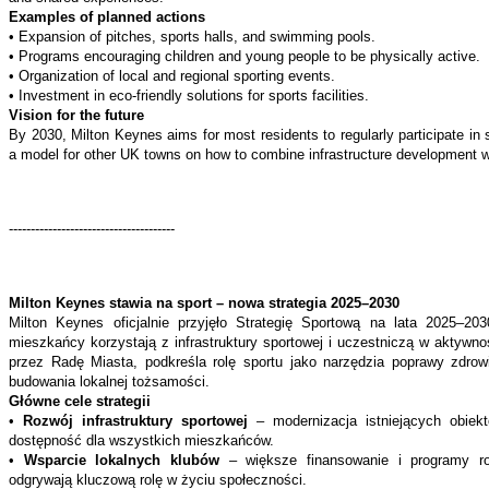
Examples of planned actions
• Expansion of pitches, sports halls, and swimming pools.
• Programs encouraging children and young people to be physically active.
• Organization of local and regional sporting events.
• Investment in eco-friendly solutions for sports facilities.
Vision for the future
By 2030, Milton Keynes aims for most residents to regularly participate in sp
a model for other UK towns on how to combine infrastructure development with
--------------------------------------
Milton Keynes stawia na sport – nowa strategia 2025–2030
Milton Keynes oficjalnie przyjęło Strategię Sportową na lata 2025–20
mieszkańcy korzystają z infrastruktury sportowej i uczestniczą w aktywno
przez Radę Miasta, podkreśla rolę sportu jako narzędzia poprawy zdrowia
budowania lokalnej tożsamości.
Główne cele strategii
•
Rozwój infrastruktury sportowej
– modernizacja istniejących obie
dostępność dla wszystkich mieszkańców.
•
Wsparcie lokalnych klubów
– większe finansowanie i programy ro
odgrywają kluczową rolę w życiu społeczności.