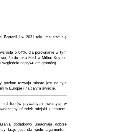
ej Brytanii i w 2031 roku ma stać się
wzrosła o 84%, dla porównanie w tym
 się, że do roku 2051 w Milton Keynes
e uwzględnia napływu emigrantów
).
y poziom rozwoju miasta jest na tyle
mi w Europie i na całym świecie.
 mld funtów prywatnych inwestycji w
nowoczesny ośrodek miejski z teatrem,
wiązania dodatkowo umacniają dobrze
icy kraju jest dla wielu argumentem