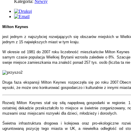
Kategoria:
Newsy
Milton Keynes
jest jednym z najszybciej rozwijających się obszarów miejskich w Wielki
jednym z 15 największych miast w tym kraju.
W okresie od 1981 do 2007 roku liczebność mieszkańców Milton Keynes 
samym czasie populacja Wielkiej Brytanii wzrosła zaledwie o 8%. Szacuje
swoje miejsce zamieszkania ma znaleźć ponad 257 tys. osób (liczba ta ni
Druga faza ekspansji Milton Keynes rozpoczęła się po roku 2007.Obecn
wysoki, że może ono konkurować gospodarczo i kulturalnie z innymi miasta
Rozwój Milton Keynes stał się siłą napędową gospodarki w regionie. 1
ostatniej dekadzie przekształciło to miejsce w świetnie zorganizowany, 
muzeami oraz miejscami rozrywki dla dzieci, młodzieży i dorosłych.
Świetna infrastruktura drogowa i kolejowa oraz pro-ekologiczne roz
ugruntowaną pozycję tego miasta w UK, a niewielka odległość od stol