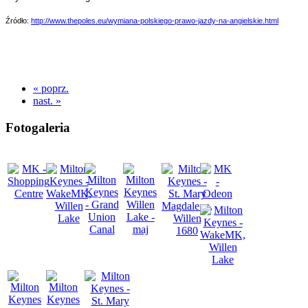
Źródło:
http://www.thepoles.eu/wymiana-polskiego-prawo-jazdy-na-angielskie.html
« poprz.
nast. »
Fotogaleria