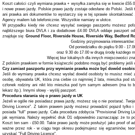
Koszt całości czyli wymiana prawka + wysyłka zamyka się w kwocie £55.00
i nowe prawo jazdy. Polskie prawo jazdy zostaje odesłane do Polski. Jeśli 
ani prawka ani dokumentów to wystarczy się w tej sprawie skontaktować 
Agency mailem lub telefonicznie. Wszystkie namiary w ulotce.
W przypadku kiedy nie chcesz wysyłać swojego paszportu możesz pofat
najbliższego biura DVLA i za dodatkowe £4.00 DVLA oddaje paszport od
znajduje się:
Ground Floor, Riverside House, Riverside Way, Bedford 
Godziny przyjmowania interesantów:
Od poniedziałku do piątku 9.00 - 17.0
oraz 9.30 do 17.00 w drugą środę każdego m
Więcej biur lokalnych dla innych miejscowości zn
Z polskim prawkiem w formie książeczki podobno mogą być problemy jeśli 
Czy zamiast paszportu przy wymianie prawka może być dowód osobis
Jeśli do wymiany prawka chcesz wysłać dowód osobisty to musisz mieć zd
osobę, obywatela UK, która zna ciebie co najmniej 2 lata, mieszka pod 
członek rodziny ani nikt kto mieszka pod tym samym adresem (ma to być 
lekarz itp.). Innymi słowy - wyślij paszport.
Procedura starania się o prawo jazdy w UK
Jeżeli w ogóle nie posiadasz prawa jazdy, możesz się o nie postarać. Twoj
Driving Licence". Z takim prawem jazdy możesz prowadzić pojazd tylko i
posiada "full" prawo jazdy. Cała procedura zdobycia "Provisional Driving 
jak wymiana. Należy wypełnić druk D1 odpowiednio zaznaczając że to pod
Koszt ten sam - £50.00. Takie prawo jazdy może posłużyć jako proof of add
ważne przez rok - w ciągu tego okresu podejmujesz się egzaminów, teor
uzyskać "Full Driving Licence"
.