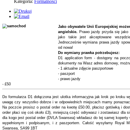
Kategoria:
Formalności
Jako obywatele Unii Europejskiej może
angielskie.
Prawo jazdy przyda się jako 
jako takie jest akceptowane wszędzi
Jednocześnie wymiana prawa jazdy spowod
od nowa!
Do wymiany prawka potrzebujesz:
D1 application form - dostępny na poczc
dokumenty na Wasz adres domowy, można
- 1 aktualne zdjęcie paszportowe
- paszport
- prawo jazdy
- £50
Do formularza D1 dołączona jest ulotka informacyjna jak krok po kroku wy
uwagę czy wszystko dobrze i w odpowiednich miejscach mamy ponaznacza
Na poczcie prosisz o postal order na kwotę £50.00, płacisz gotówką i dos
order płaci się coś około £3), mniejszą część odrywasz i zostawiasz dla s
dla kogo jest postal order (DVLA Swansea) wkładasz do tej samej koperty 
wypełnionym i podpisanym, i z paszportem. Całość wysyłamy Royal Ma
Swansea, SA99 1BT