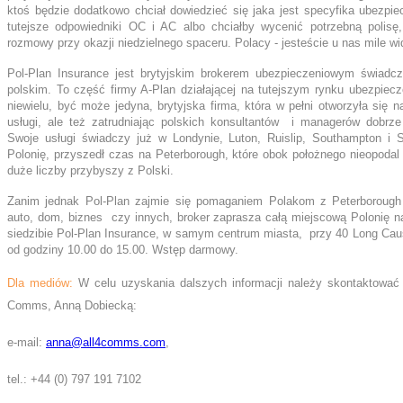
ktoś będzie dodatkowo chciał dowiedzieć się jaka jest specyfika ubezpi
tutejsze odpowiedniki OC i AC albo chciałby wycenić potrzebną polisę
rozmowy przy okazji niedzielnego spaceru. Polacy - jesteście u nas mile wi
Pol-Plan Insurance jest brytyjskim brokerem ubezpieczeniowym świadc
polskim. To część firmy A-Plan działającej na tutejszym rynku ubezpiec
niewielu, być może jedyna, brytyjska firma, która w pełni otworzyła się n
usługi, ale też zatrudniając polskich konsultantów i managerów dobrz
Swoje usługi świadczy już w Londynie, Luton, Ruislip, Southampton i 
Polonię, przyszedł czas na Peterborough, które obok położnego nieopodal
duże liczby przybyszy z Polski.
Zanim jednak Pol-Plan zajmie się pomaganiem Polakom z Peterborough
auto, dom, biznes czy innych, broker zaprasza całą miejscową Polonię na
siedzibie Pol-Plan Insurance, w samym centrum miasta, przy 40 Long Ca
od godziny 10.00 do 15.00. Wstęp darmowy.
Dla mediów:
W celu uzyskania dalszych informacji należy skontaktować s
Comms, Anną Dobiecką:
e-mail:
anna@all4comms.com
,
tel.:
+44 (0) 797 191 7102