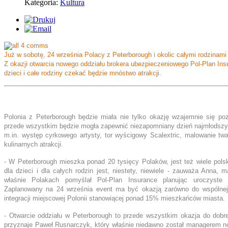
Kategoria:
Kultura
Już w sobotę, 24 września Polacy z Peterborough i okolic całymi rodzinami 
Z okazji otwarcia nowego oddziału brokera ubezpieczeniowego Pol-Plan I
dzieci i całe rodziny czekać będzie mnóstwo atrakcji.
Polonia z Peterborough będzie miała nie tylko okazję wzajemnie się poz
przede wszystkim będzie mogła zapewnić niezapomniany dzień najmłodszym
m.in. występ cyrkowego artysty, tor wyścigowy Scalextric, malowanie tw
kulinarnych atrakcji.
- W Peterborough mieszka ponad 20 tysięcy Polaków, jest też wiele polsk
dla dzieci i dla całych rodzin jest, niestety, niewiele - zauważa Anna, 
właśnie Polakach pomyślał Pol-Plan Insurance planując uroczyste 
Zaplanowany na 24 września event ma być okazją zarówno do wspólnej z
integracji miejscowej Polonii stanowiącej ponad 15% mieszkańców miasta.
- Otwarcie oddziału w Peterborough to przede wszystkim okazja do dobre
przyznaje Paweł Rusnarczyk, który właśnie niedawno został managerem nowe