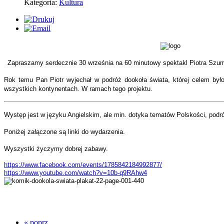
Kategoria:
Kultura
Zapraszamy serdecznie 30 września na 60 minutowy spektakl Piotra Sz
Rok temu Pan Piotr wyjechał w podróż dookoła świata, której celem było
wszystkich kontynentach. W ramach tego projektu.
Występ jest w języku Angielskim, ale min. dotyka tematów Polskości, podr
Poniżej załączone są linki do wydarzenia.
Wyszystki życzymy dobrej zabawy.
https://www.facebook.com/events/1785842184992877/
https://www.youtube.com/watch?v=10b-q9RAhw4
« poprz.