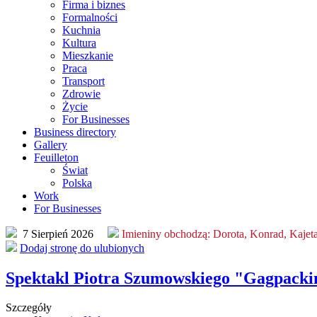
Firma i biznes
Formalności
Kuchnia
Kultura
Mieszkanie
Praca
Transport
Zdrowie
Życie
For Businesses
Business directory
Gallery
Feuilleton
Świat
Polska
Work
For Businesses
7 Sierpień 2026
Imieniny obchodzą:
Dorota, Konrad, Kajet
Dodaj stronę do ulubionych
Spektakl Piotra Szumowskiego "Gagpacki
Szczegóły