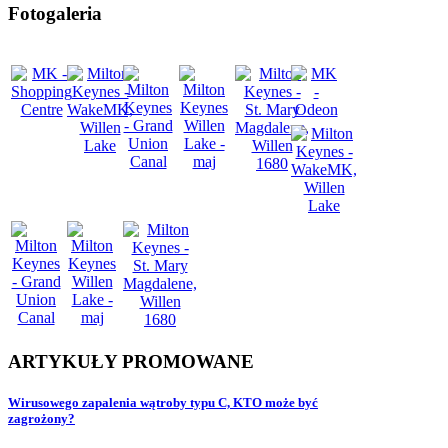
Fotogaleria
ARTYKUŁY
PROMOWANE
Wirusowego zapalenia wątroby typu C, KTO może być
zagrożony?