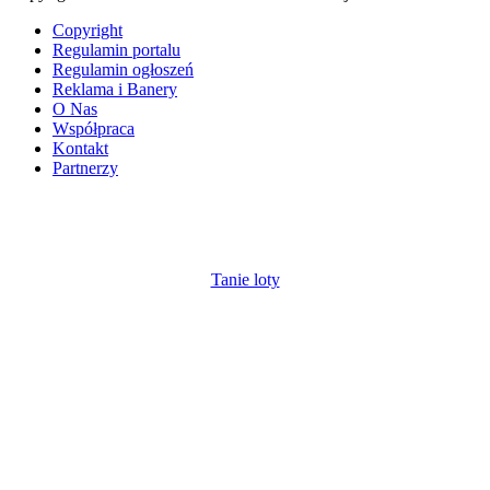
Copyright
Regulamin portalu
Regulamin ogłoszeń
Reklama i Banery
O Nas
Współpraca
Kontakt
Partnerzy
Tanie loty