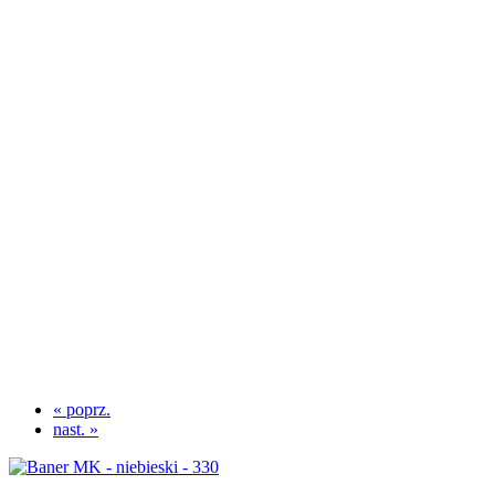
« poprz.
nast. »