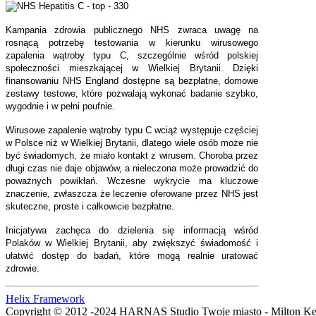
Kampania zdrowia publicznego NHS zwraca uwagę na
rosnącą potrzebę testowania w kierunku wirusowego
zapalenia wątroby typu C, szczególnie wśród polskiej
społeczności mieszkającej w Wielkiej Brytanii. Dzięki
finansowaniu NHS England dostępne są bezpłatne, domowe
zestawy testowe, które pozwalają wykonać badanie szybko,
wygodnie i w pełni poufnie.
Wirusowe zapalenie wątroby typu C wciąż występuje częściej
w Polsce niż w Wielkiej Brytanii, dlatego wiele osób może nie
być świadomych, że miało kontakt z wirusem. Choroba przez
długi czas nie daje objawów, a nieleczona może prowadzić do
poważnych powikłań. Wczesne wykrycie ma kluczowe
znaczenie, zwłaszcza że leczenie oferowane przez NHS jest
skuteczne, proste i całkowicie bezpłatne.
Inicjatywa zachęca do dzielenia się informacją wśród
Polaków w Wielkiej Brytanii, aby zwiększyć świadomość i
ułatwić dostęp do badań, które mogą realnie uratować
zdrowie.
Helix Framework
Copyright © 2012 -2024 HARNAS Studio Twoje miasto - Milton K