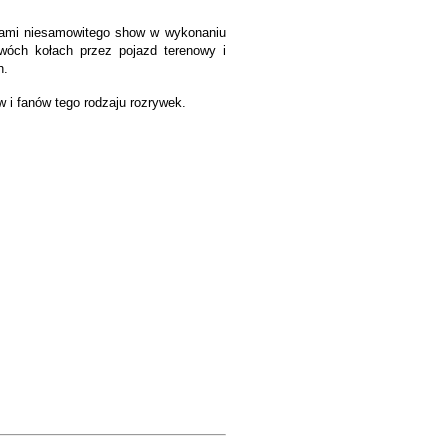
kami niesamowitego show w wykonaniu
wóch kołach przez pojazd terenowy i
h.
 i fanów tego rodzaju rozrywek.