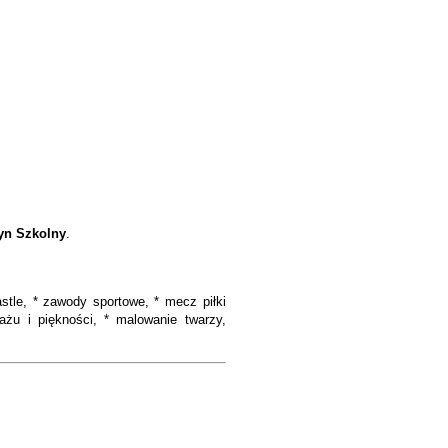
yn Szkolny
.
stle, *
zawody sportowe, *
mecz piłki
żu i piękności, *
malowanie twarzy,