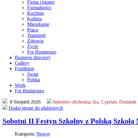
Firma i biznes
Formalności
Kuchnia
Kultura
Mieszkanie
Praca
Transport
Zdrowie
Życie
For Businesses
Business directory
Gallery
Feuilleton
Świat
Polska
Work
For Businesses
8 Sierpień 2026
Imieniny obchodzą:
Iza, Cyprian, Dominik
Dodaj stronę do ulubionych
Sobotni II Festyn Szkolny z Polską Szkoł
Kategoria:
Newsy