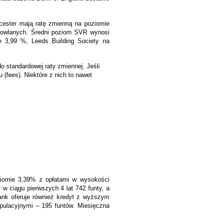
ucester mają ratę zmienną na poziomie
dowlanych. Średni poziom SVR wynosi
e 3,99 %, Leeds Building Society na
do standardowej raty zmiennej. Jeśli
 (fees). Niektóre z nich to nawet
oziomie 3,39% z opłatami w wysokości
 w ciągu pierwszych 4 lat 742 funty, a
ank oferuje również kredyt z wyższym
pulacyjnymi – 195 funtów. Miesięczna