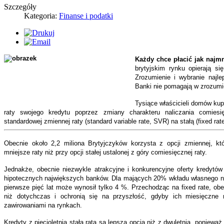
Szczegóły
Kategoria:
Finanse i podatki
Każdy chce płacić jak najm
brytyjskim rynku opierają si
Zrozumienie i wybranie najlep
Banki nie pomagają w zrozumi
Tysiące właścicieli domów kup
raty swojego kredytu poprzez zmiany charakteru naliczania comiesi
standardowej zmiennej raty (standard variable rate, SVR) na stałą (fixed rate
Obecnie około 2,2 miliona Brytyjczyków korzysta z opcji zmiennej, któ
mniejsze raty niż przy opcji stałej ustalonej z góry comiesięcznej raty.
Jednakże, obecnie niezwykle atrakcyjne i konkurencyjne oferty kredytów 
hipotecznych największych banków. Dla mających 20% wkładu własnego na
pierwsze pięć lat może wynosił tylko 4 %. Przechodząc na fixed rate, ob
niż dotychczas i ochronią się na przyszłość, gdyby ich miesięczne
zawirowaniami na rynkach.
Kredyty z pięcioletnią stałą ratą są lepszą opcją niż z dwuletnią, poniewa