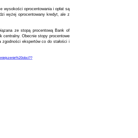
je wysokości oprocentowania i opłat są
odzi wyżej oprocentowany kredyt, ale z
owiązana ze stopą procentową Bank of
k centralny. Obecnie stopy procentowe
 zgodności ekspertów co do stałości i
mniejszenie%20obci??