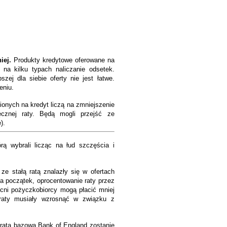
niej.
Produkty kredytowe oferowane na
ę na kilku typach naliczanie odsetek.
szej dla siebie oferty nie jest łatwe.
eniu.
ionych na kredyt liczą na zmniejszenie
ęcznej raty. Będą mogli przejść ze
).
rą wybrali licząc na łud szczęścia i
ze stałą ratą znalazły się w ofertach
 początek, oprocentowanie raty przez
ecni pożyczkobiorcy mogą płacić mniej
 raty musiały wzrosnąć w związku z
ż rata bazowa Bank of England zostanie