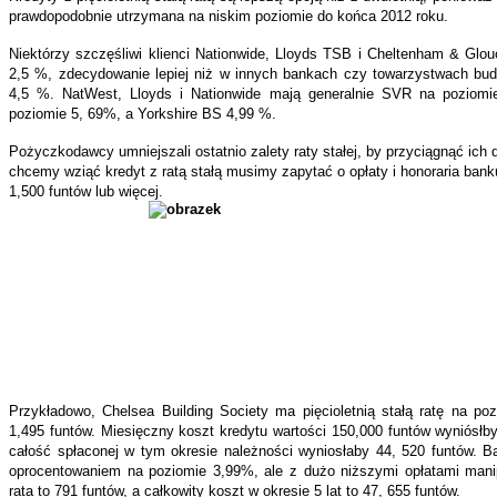
prawdopodobnie utrzymana na niskim poziomie do końca 2012 roku.
Niektórzy szczęśliwi klienci Nationwide, Lloyds TSB i Cheltenham & Glo
2,5 %, zdecydowanie lepiej niż w innych bankach czy towarzystwach bu
4,5 %. NatWest, Lloyds i Nationwide mają generalnie SVR na poziomi
poziomie 5, 69%, a Yorkshire BS 4,99 %.
Pożyczkodawcy umniejszali ostatnio zalety raty stałej, by przyciągnąć ich 
chcemy wziąć kredyt z ratą stałą musimy zapytać o opłaty i honoraria banku
1,500 funtów lub więcej.
Przykładowo, Chelsea Building Society ma pięcioletnią stałą ratę na p
1,495 funtów. Miesięczny koszt kredytu wartości 150,000 funtów wyniósłby
całość spłaconej w tym okresie należności wyniosłaby 44, 520 funtów. B
oprocentowaniem na poziomie 3,99%, ale z dużo niższymi opłatami mani
rata to 791 funtów, a całkowity koszt w okresie 5 lat to 47, 655 funtów.