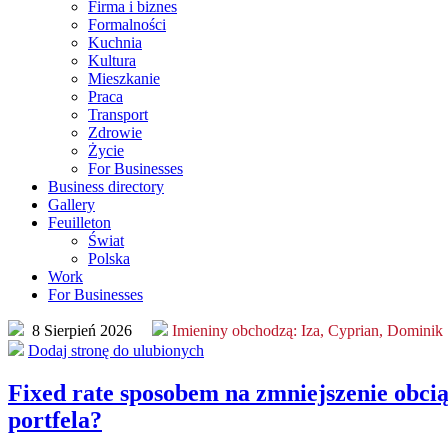
Firma i biznes
Formalności
Kuchnia
Kultura
Mieszkanie
Praca
Transport
Zdrowie
Życie
For Businesses
Business directory
Gallery
Feuilleton
Świat
Polska
Work
For Businesses
8 Sierpień 2026
Imieniny obchodzą:
Iza, Cyprian, Dominik
Dodaj stronę do ulubionych
Fixed rate sposobem na zmniejszenie obci
portfela?