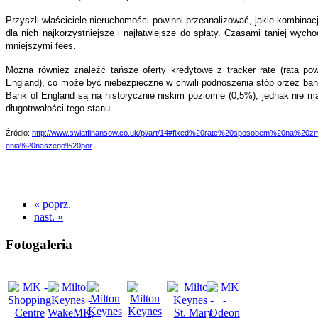
Przyszli właściciele nieruchomości powinni przeanalizować, jakie kombinac
dla nich najkorzystniejsze i najłatwiejsze do spłaty. Czasami taniej wych
mniejszymi fees.
Można również znaleźć tańsze oferty kredytowe z tracker rate (rata p
England), co może być niebezpieczne w chwili podnoszenia stóp przez ban
Bank of England są na historycznie niskim poziomie (0,5%), jednak nie ma
długotrwałości tego stanu.
Źródło:
http://www.swiatfinansow.co.uk/pl/art/14#fixed%20rate%20sposobem%20na%20z
enia%20naszego%20por
« poprz.
nast. »
Fotogaleria