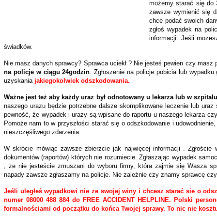
możemy starać się do 3
zawsze wymienić się d
chce podać swoich dany
zgłoś wypadek na polic
informacji. Jeśli może
świadków.
Nie masz danych sprawcy? Sprawca uciekł ? Nie jesteś pewien czy masz 
na policje w ciągu 24godzin
. Zgłoszenie na policje pobicia lub wypadku
uzyskania
jakiegokolwiek odszkodowania.
Ważne jest też aby każdy uraz był odnotowany u lekarza lub w szpital
naszego urazu będzie potrzebne dalsze skomplikowane leczenie lub uraz 
pewność, że wypadek i urazy są wpisane do raportu u naszego lekarza czy
Pomoże nam to w przyszłości starać się o odszkodowanie i udowodnienie,
nieszczęśliwego zdarzenia.
W skrócie mówiąc zawsze zbierzcie jak najwięcej informacji . Zgłoście 
dokumentów (raportów) których nie rozumiecie. Zgłaszając wypadek samoc
, że nie jesteście zmuszani do wyboru firmy, która zajmie się Wasza sp
napady zawsze zgłaszamy na policje. Nie zależnie czy znamy sprawcę czy
Jeśli uległeś wypadkowi nie ze swojej winy i chcesz starać sie o o
numer 08000 488 884 do FREE ACCIDENT HELPLINE. Polski persone
formalnościami od początku do końca Twojej sprawy. To nic nie kosztu