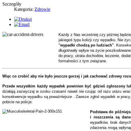
Szczegóły
Kategoria:
Zdrowie
Każdy z N
as wcześniej czy później będz
jakiegoś typu kolizji czy wypadku. Nie ży
''wypadki chodzą po ludziach''
. Konsekw
długotrwały wpływ na życie poszkodowane
do pracy, utrata dochodów, leczenie, dod
formalności z tym związane.
Więc co zrobić aby nie było jeszcze gorzej i jak zachować zdrowy roz
Przede wszystkim każdy wypadek powinien być gdzieś zgłoszony l
działają zazwyczaj w szoku czasami nawet nie czując od razu urazu wrac
konsekwencje wypadku są poważniejsze . Zawsze zgłoś wypadek w pracy,
pobicie na policje.
Podstawa do późniejs
i roszczenia są dan
wypadków, brak danych
zdarzenia mogą wpłynąć