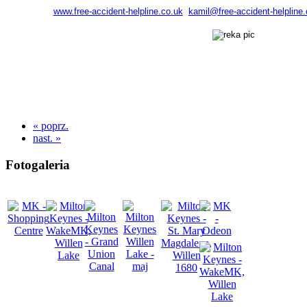
www.free-accident-helpline.co.uk
kamil@free-accident-helpline.
« poprz.
nast. »
Fotogaleria