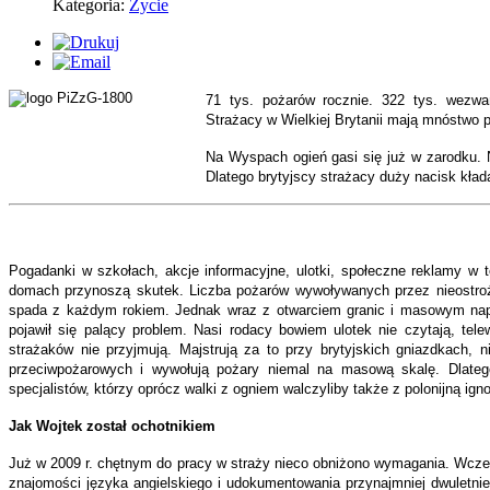
Kategoria:
Życie
71 tys. pożarów rocznie. 322 tys. wezwa
Strażacy w Wielkiej Brytanii mają mnóstwo pra
Na Wyspach ogień gasi się już w zarodku. N
Dlatego brytyjscy strażacy duży nacisk kła
Pogadanki w szkołach, akcje informacyjne, ulotki, społeczne reklamy w t
domach przynoszą skutek. Liczba pożarów wywoływanych przez nieostroż
spada z każdym rokiem. Jednak wraz z otwarciem granic i masowym na
pojawił się palący problem. Nasi rodacy bowiem ulotek nie czytają, telew
strażaków nie przyjmują. Majstrują za to przy brytyjskich gniazdkach, 
przeciwpożarowych i wywołują pożary niemal na masową skalę. Dlatego 
specjalistów, którzy oprócz walki z ogniem walczyliby także z polonijną ig
Jak Wojtek został ochotnikiem
Już w 2009 r. chętnym do pracy w straży nieco obniżono wymagania. Wcze
znajomości języka angielskiego i udokumentowania przynajmniej dwuletnieg