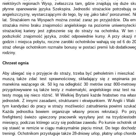
niektórych regionach Wysp, zwłaszcza tam, gdzie znajdują się duże sku
płynne opanowanie języka Szekspira. Jednostki strażackie potrzebują 
angielszczyzny, wystarczającymi do tego, by się „jako tako” porozumieć. 
lat. Strażakiem na Wyspach można zostać zaraz po przyjeździe. Dla em
strażaka mimo braku znajomości angielskiego na poziomie uniwersytec
strażackiej kariery jest zgłoszenie się do straży na ochotnika. W te
podszkolić znajomość języka, zrobić odpowiednie kursy. A przy okazji n
godzin i miejsca pobytu, roczne zarobki ochotników wahają się od 6 do 20
straż oferuje ochotnikom rozmaite bonusy w postaci premii lub dodatkoweg
rodziny.
Chrzest ognia
Aby ubiegać się o przyjęcie do straży, trzeba być pełnoletnim i mieszkać n
muszą także zdać test sprawnościowy, składający się z wspinania po 1
manekina ważącego ok. 50 kg na odległość 30 metrów oraz 800-metrowy
przygotowywane są także testy z matematyki, angielskiego oraz test na 
testy mogą się nieco różnić. W Wielkiej Brytanii każde hrabstwo ma włas
jednostek. Z innymi zasadami, strukturami i ekwipunkiem. W Anglii i Walii
tym kandydaci do pracy w straży możliwości zatrudnienia powinni szuka
Każda jednostka bowiem organizuje własny proces rekrutacji. Po przy
firefighters) świeżo upieczony pracownik wysyłany jest na trzydziestod
miesięcy, podczas którego uczy się podstaw zawodu. Po kursie ochotnik ot
się stawić w remizie w ciągu maksymalnie pięciu minut. Do tego dochodz
treningi. Ochotnikom przysługuje także 28-dniowy urlop, płatny urlop choro