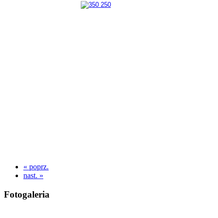
« poprz.
nast. »
Fotogaleria