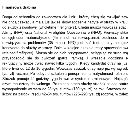
Finansowa drabina
Droga od ochotnika do zawodowca dla ludzi, którzy chcą się rozwijać zaw
nie chcą czekać, a mają już jakieś doświadczenie nabyte w straży w kraju
do służby zawodowej (wholetime firefighters). Chętni muszą wówczas zdać d
Ability (NFA) oraz National Firefighter Questionnaire (NFQ). Pierwszy skł
umiejętności matematyczne (45 minut na rozwiązanie), zdolność do ro
rozwiązywania problemów (35 minut). NFQ jest zaś testem psychologi
kandydata do służby w straży. Dalej w kolejce czekają testy sprawnościow
retained firefighter). Można się do nich przygotować, ściągając ze stron r
przysposobić się do ćwiczeń (patrz: ramka). I wreszcie godzinna r
rekrutacyjny może trwać nawet kilka tygodni. Kiedy kandydat otrzyma już 
które trwa od 12 do 16 tygodni. Wówczas strażak otrzymuje już wynagrod
tys. zł) rocznie. Po odbyciu szkolenia pensja niemal natychmiast rośnie do
Strażak pracuje 42 godziny tygodniowo w systemie zmianowym. Najczęśc
czym ma cztery dni wolnego. Po trzech latach służby strażak osiąga statu
wynagrodzenie wzrasta do 28 tys. funtów (150 tys. zł) na rok. Strażacy n
liczyć na zarobki rzędu 42–54 tys. funtów (225–290 tys. zł) rocznie, w zal