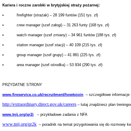
Kariera i roczne zarobki w brytyjskiej straży pożarnej:
• firefighter (strażak) – 28 199 funtów (151 tys. zł)
• crew manager (szef załogi) – 31 263 funty (168 tys. zł)
• watch manager (szef zmiany) – 34 961 funtów (188 tys. zł)
• station manager (szef stacji) – 40 109 (215 tys. zł)
• group manager (szef grupy) – 41 881 (225 tys. zł)
• area manager (szef ośrodka) – 53 934 (290 tys. zł)
PRZYDATNE STRONY
www.fireservice.co.uk/recruitment/howtojoin
– szczegółowe informacje 
http://extraordinary.direct.gov.uk/careers
– tutaj znajdziesz plan trenin
www.tnij.org/qr2i
– przykładowe zadania z NFA
www.tnij.org/qr2k
– poradnik na temat przygotowania się do rozmowy kwa