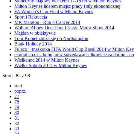
Słoneczny majowy weekend 17-18.05 w Milton Keynes
Milton Keynes liderem miejsc pracy i siły ekonomicznej
FA Women’s Cup Final w Milton Keynes
Sport i Rekreacja
MK Maraton - Run 4 Cancer 2014
Woburn Abbey Deer Park Classic Motor Show 2014
Majdan w obiektywie
Tour Kobiet zbliża się do Northampton
Bank Holiday 2014
Fuleco – maskotka FIFA World Cup Brasil 2014 w Milton Key
ekupuj.co.uk - kupuj oraz sprzedawaj całkowicie za darmo - n
Wielkanoc 2014 w Milton Keynes
Wielka Sobota 2014 w Milton Keynes
Strona 82 z 98
start
poprz.
77
78
79
80
81
82
83