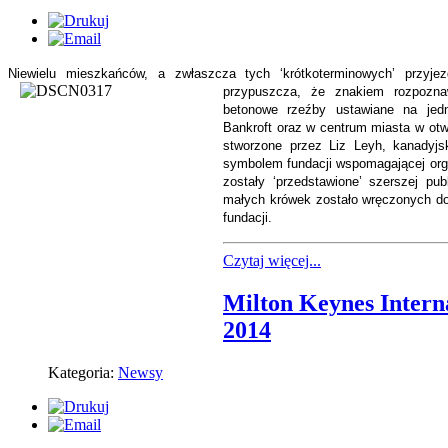
Niewielu mieszkańców, a zwłaszcza tych ‘krótkoterminowych’ przyj
przypuszcza, że
znakiem rozpozn
betonowe rzeźby ustawiane na jed
Bankroft oraz w centrum miasta w ot
stworzone przez Liz Leyh, kanadyjs
symbolem fundacji wspomagającej org
zostały ‘przedstawione’ szerszej pu
małych krówek zostało wręczonych d
fundacji.
Czytaj więcej...
Milton Keynes Interna
2014
Kategoria:
Newsy