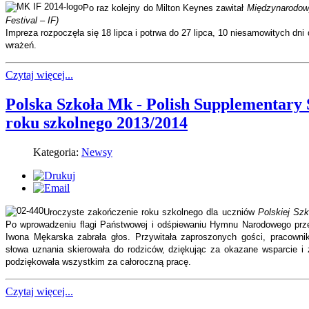
Po raz kolejny do Milton Keynes zawitał
Międzynarodowy
Festival – IF)
Impreza rozpoczęła się 18 lipca i potrwa do 27 lipca, 10 niesamowitych d
wrażeń.
Czytaj więcej...
Polska Szkoła Mk - Polish Supplementary
roku szkolnego 2013/2014
Kategoria:
Newsy
Uroczyste zakończenie roku szkolnego dla uczniów
Polskiej Sz
Po wprowadzeniu flagi Państwowej i odśpiewaniu Hymnu Narodowego prze
Iwona Mękarska zabrała głos. Przywitała zaproszonych gości, pracowni
słowa uznania skierowała do rodziców, dziękując za okazane wsparcie 
podziękowała wszystkim za całoroczną pracę.
Czytaj więcej...