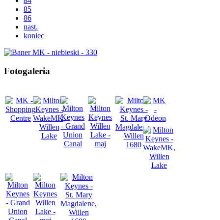
84
85
86
nast.
koniec
Fotogaleria