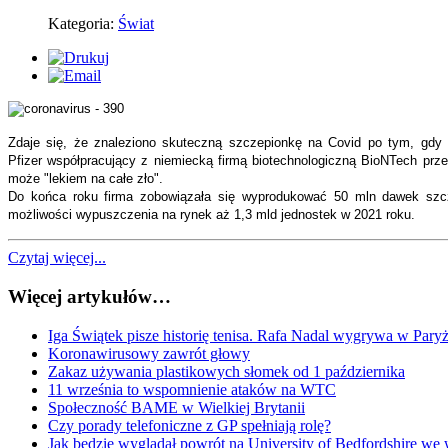
Kategoria:
Świat
Zdaje się, że znaleziono skuteczną szczepionkę na Covid po tym, gdy
Pfizer współpracujący z niemiecką firmą biotechnologiczną BioNTech prze
może "lekiem na całe zło".
Do końca roku firma zobowiązała się wyprodukować 50 mln dawek szcz
możliwości wypuszczenia na rynek aż 1,3 mld jednostek w 2021 roku.
Czytaj więcej...
Więcej artykułów…
Iga Świątek pisze historię tenisa. Rafa Nadal wygrywa w Paryż
Koronawirusowy zawrót głowy
Zakaz używania plastikowych słomek od 1 października
11 września to wspomnienie ataków na WTC
Społeczność BAME w Wielkiej Brytanii
Czy porady telefoniczne z GP spełniają rolę?
Jak będzie wyglądał powrót na University of Bedfordshire we 