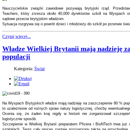
Nauczycielskie związki zawodowe pozywają brytyjski rząd. Przedstaw
Teachers, który zrzesza około 40,000 dyrektorów szkół na Wyspach oś
sądowe przeciw brytyjskim władzom.
Sytuacja rozgrywa się o powrót dzieci i młodzieży do szkół po przerwie świ
Czytaj więcej...
Władze Wielkiej Brytanii mają nadzieję z
populacji
Kategoria:
Świat
Na Wyspach Brytyjskich władze mają nadzieję na zaszczepienie 80 % popu
to uzależnione od rożnych spraw natury logistycznej, choćby ewentualneg
Ocenia się, że żaden kraj nigdy w historii nie zorganizował szczepie
logistycznie sposób.
Szczepienie w Wielkiej Brytanii preparatem Pfizera i BioNTech trwa już
szpitalach. Teraz cały proces zostaje rozszerzony także na przychodnie. 