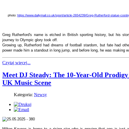
photo:
https://www.dailymail.co.uk/sport/article-2654239/Greg-Rutherford-statue-cost
Greg Rutherford's name is etched in British sporting history, but his st
journey to Olympic glory took off.
Growing up, Rutherford had dreams of football stardom, but fate had oth
power made him a standout in long jump, and before long, he was making wav
Czytaj więcej...
Meet DJ Steady: The 10-Year-Old Prodigy
UK Music Scene
Kategoria:
Newsy
Milton Keynes is home to a rising star who is proving that age is just