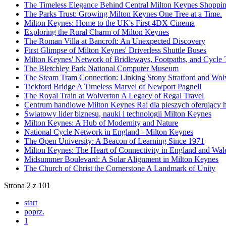
The Timeless Elegance Behind Central Milton Keynes Shoppin
The Parks Trust: Growing Milton Keynes One Tree at a Time.
Milton Keynes: Home to the UK's First 4DX Cinema
Exploring the Rural Charm of Milton Keynes
The Roman Villa at Bancroft: An Unexpected Discovery
First Glimpse of Milton Keynes' Driverless Shuttle Buses
Milton Keynes' Network of Bridleways, Footpaths, and Cycle 
The Bletchley Park National Computer Museum
The Steam Tram Connection: Linking Stony Stratford and Wol
Tickford Bridge A Timeless Marvel of Newport Pagnell
The Royal Train at Wolverton A Legacy of Regal Travel
Centrum handlowe Milton Keynes Raj dla pieszych oferujący ha
Światowy lider biznesu, nauki i technologii Milton Keynes
Milton Keynes: A Hub of Modernity and Nature
National Cycle Network in England - Milton Keynes
The Open University: A Beacon of Learning Since 1971
Milton Keynes: The Heart of Connectivity in England and Wal
Midsummer Boulevard: A Solar Alignment in Milton Keynes
The Church of Christ the Cornerstone A Landmark of Unity
Strona 2 z 101
start
poprz.
1