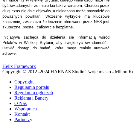
w Polsce niż w Wielkiej Brytanii, dlatego wiele osób może nie
być świadomych, że miało kontakt z wirusem. Choroba przez
długi czas nie daje objawów, a nieleczona może prowadzić do
poważnych powikłań. Wczesne wykrycie ma kluczowe
znaczenie, zwłaszcza że leczenie oferowane przez NHS jest
skuteczne, proste i całkowicie bezpłatne.
Inicjatywa zachęca do dzielenia się informacją wśród
Polaków w Wielkiej Brytanii, aby zwiększyć świadomość i
ułatwić dostęp do badań, które mogą realnie uratować
zdrowie.
Helix Framework
Copyright © 2012 -2024 HARNAS Studio Twoje miasto - Milton K
Copyright
Regulamin portalu
Regulamin ogłoszeń
Reklama i Banery
O Nas
Współpraca
Kontakt
Partnerzy