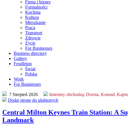
Firma i biznes
Formalności
Kuchnia
Kultura
Mieszkanie
Praca
Transport
Zdrowie
Życie
For Businesses
Business directory
Gallery
Feuilleton
Świat
Polska
Work
For Businesses
7 Sierpień 2026
Imieniny obchodzą:
Dorota, Konrad, Kajet
Dodaj stronę do ulubionych
Central Milton Keynes Train Station: A S
Landmark