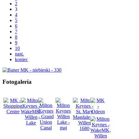
2
3
4
5
6
7
8
9
10
nast.
koniec
Fotogaleria