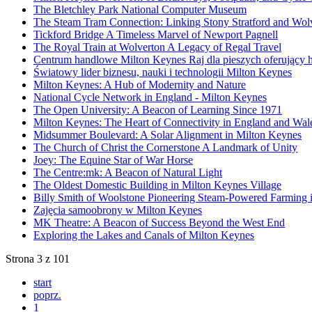
The Bletchley Park National Computer Museum
The Steam Tram Connection: Linking Stony Stratford and Wol
Tickford Bridge A Timeless Marvel of Newport Pagnell
The Royal Train at Wolverton A Legacy of Regal Travel
Centrum handlowe Milton Keynes Raj dla pieszych oferujący ha
Światowy lider biznesu, nauki i technologii Milton Keynes
Milton Keynes: A Hub of Modernity and Nature
National Cycle Network in England - Milton Keynes
The Open University: A Beacon of Learning Since 1971
Milton Keynes: The Heart of Connectivity in England and Wal
Midsummer Boulevard: A Solar Alignment in Milton Keynes
The Church of Christ the Cornerstone A Landmark of Unity
Joey: The Equine Star of War Horse
The Centre:mk: A Beacon of Natural Light
The Oldest Domestic Building in Milton Keynes Village
Billy Smith of Woolstone Pioneering Steam-Powered Farming i
Zajęcia samoobrony w Milton Keynes
MK Theatre: A Beacon of Success Beyond the West End
Exploring the Lakes and Canals of Milton Keynes
Strona 3 z 101
start
poprz.
1