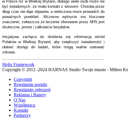
w Polsce niż w Wielkiej Brytanii, dlatego wiele osób może nie
być świadomych, że miało kontakt z wirusem. Choroba przez
długi czas nie daje objawów, a nieleczona może prowadzić do
poważnych powikłań. Wczesne wykrycie ma kluczowe
znaczenie, zwłaszcza że leczenie oferowane przez NHS jest
skuteczne, proste i całkowicie bezpłatne.
Inicjatywa zachęca do dzielenia się informacją wśród
Polaków w Wielkiej Brytanii, aby zwiększyć świadomość i
ułatwić dostęp do badań, które mogą realnie uratować
zdrowie.
Helix Framework
Copyright © 2012 -2024 HARNAS Studio Twoje miasto - Milton K
Copyright
Regulamin portalu
Regulamin ogłoszeń
Reklama i Banery
O Nas
Współpraca
Kontakt
Partnerzy