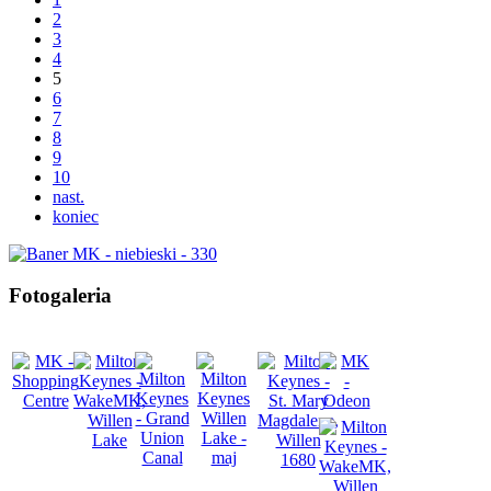
2
3
4
5
6
7
8
9
10
nast.
koniec
Fotogaleria