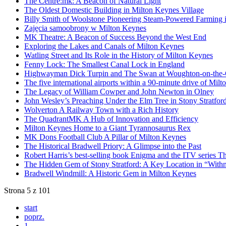
The Centre:mk: A Beacon of Natural Light
The Oldest Domestic Building in Milton Keynes Village
Billy Smith of Woolstone Pioneering Steam-Powered Farming i
Zajęcia samoobrony w Milton Keynes
MK Theatre: A Beacon of Success Beyond the West End
Exploring the Lakes and Canals of Milton Keynes
Watling Street and Its Role in the History of Milton Keynes
Fenny Lock: The Smallest Canal Lock in England
Highwayman Dick Turpin and The Swan at Woughton-on-the
The five international airports within a 90-minute drive of Mil
The Legacy of William Cowper and John Newton in Olney
John Wesley’s Preaching Under the Elm Tree in Stony Stratfor
Wolverton A Railway Town with a Rich History
The QuadrantMK A Hub of Innovation and Efficiency
Milton Keynes Home to a Giant Tyrannosaurus Rex
MK Dons Football Club A Pillar of Milton Keynes
The Historical Bradwell Priory: A Glimpse into the Past
Robert Harris’s best-selling book Enigma and the ITV series Th
The Hidden Gem of Stony Stratford: A Key Location in “Withna
Bradwell Windmill: A Historic Gem in Milton Keynes
Strona 5 z 101
start
poprz.
1